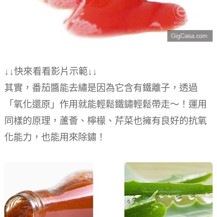
↓↓快來看看影片示範↓↓
其實，番茄醬能去繡是因為它含有鐵離子，透過
「氧化還原」作用就能輕鬆鐵鏽輕鬆帶走～！運用
同樣的原理，蘆薈、檸檬、芹菜也擁有良好的抗氧
化能力，也能用來除鏽！