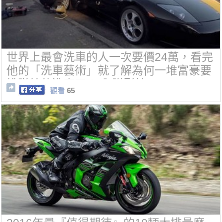
世界上最會洗車的人一次要價24萬，看完
他的「洗車藝術」就了解為何一堆富豪要
排隊給他洗車了！[內附影片]
觀看
65