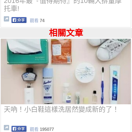
2016年最『值得期待』的10輛大排量摩
托車!
觀看
74
相關文章
天吶！小白鞋這樣洗居然變成新的了！
觀看
195077