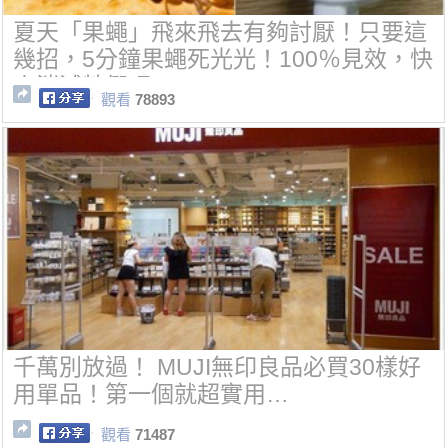
夏天「果蠅」飛來飛去有夠討厭！只要這
幾招，5分鐘果蠅死光光！100％見效，快
來消滅牠們吧~
觀看
78893
千萬別放過！ MUJI無印良品必買30樣好
用單品！第一個就超實用…
觀看
71487