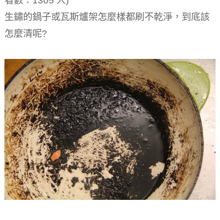
看數：1305 人)
生鏽的鍋子或瓦斯爐架怎麼樣都刷不乾淨，到底該
怎麼清呢?