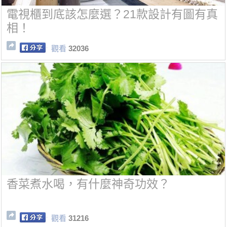
電視櫃到底該怎麼選？21款設計有圖有真
相！
觀看
32036
香菜煮水喝，有什麼神奇功效？
觀看
31216