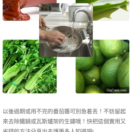
以後過期或用不完的番茄醬可別急着丟！不妨留起
來去除鐵鍋或瓦斯爐架的生鏽哦！快把這個實用又
省錢的方法分享出去讓更多人知道吧!