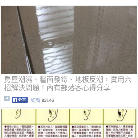
房屋潮濕、牆面發霉、地板反潮，實用六
招解決問題！內有部落客心得分享....
觀看
93146