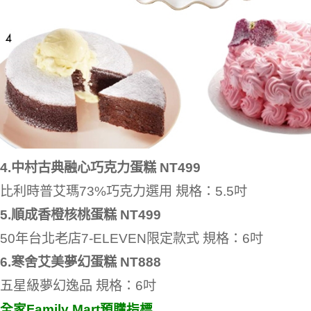
4.中村古典融心巧克力蛋糕 NT499
比利時普艾瑪73%巧克力選用 規格：5.5吋
5.順成香橙核桃蛋糕 NT499
50年台北老店7-ELEVEN限定款式 規格：6吋
6.寒舍艾美夢幻蛋糕 NT888
五星級夢幻逸品 規格：6吋
全家Family Mart預購指標