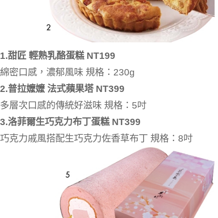
1.甜匠 輕熟乳酪蛋糕 NT199
綿密口感，濃郁風味 規格：230g
2.普拉嬤嬤 法式蘋果塔 NT399
多層次口感的傳統好滋味 規格：5吋
3.洛菲爾生巧克力布丁蛋糕 NT399
巧克力戚風搭配生巧克力佐香草布丁 規格：8吋