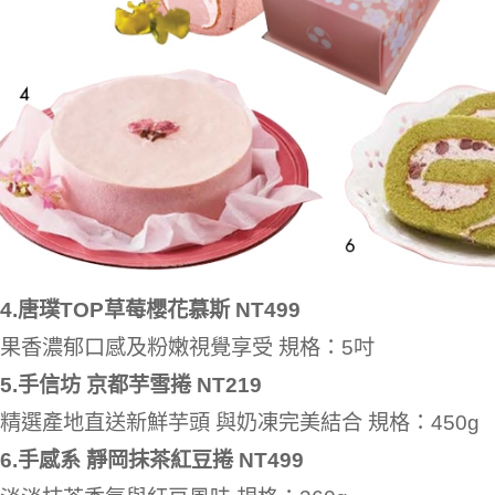
4.唐璞TOP草莓櫻花慕斯 NT499
果香濃郁口感及粉嫩視覺享受 規格：5吋
5.手信坊 京都芋雪捲 NT219
精選產地直送新鮮芋頭 與奶凍完美結合 規格：450g
6.手感系 靜岡抹茶紅豆捲 NT499