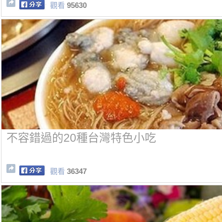
觀看
95630
不容錯過的20種台灣特色小吃
觀看
36347