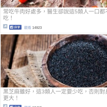
常吃牛肉好處多，醫生卻說這5類人一口都
吃！
觀看
14923
黑芝麻雖好，這3類人一定要少吃，否則對
更大！