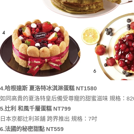
4.哈根達斯 夏洛特冰淇淋蛋糕 NT1580
如同高貴的夏洛特皇后備受尊寵的甜蜜滋味 規格：82
5.辻利 和風千層蛋糕 NT799
日本京都辻利茶舖 跨界推出 規格：7吋
6.法國的秘密甜點 NT559