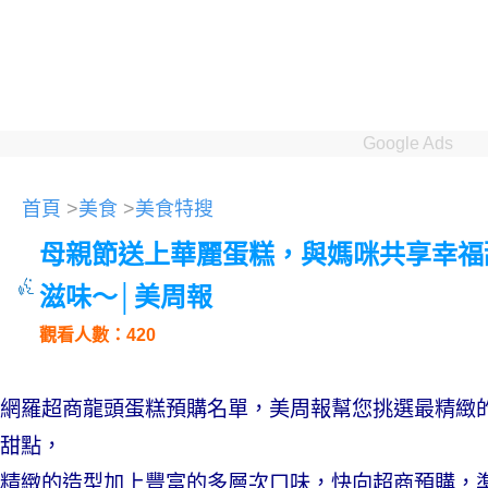
Google Ads
首頁
>
美食
>
美食特搜
母親節送上華麗蛋糕，與媽咪共享幸福
滋味～│美周報
觀看人數：420
網羅超商龍頭蛋糕預購名單，美周報幫您挑選最精緻
甜點，
精緻的造型加上豐富的多層次口味，快向超商預購，