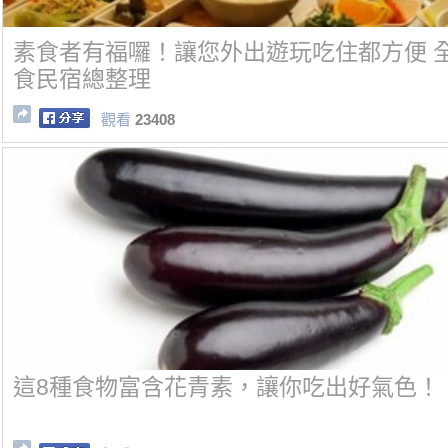
素食者有福囉！讓您外出遊玩吃住都方便 全
食民宿總整理
觀看
23408
這8種食物富含花青素，讓你吃出好氣色！