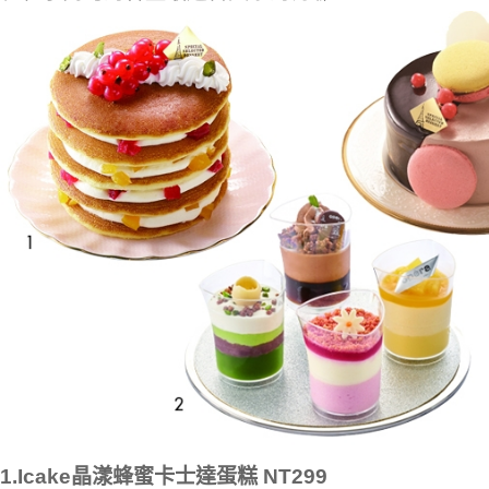
1.Icake晶漾蜂蜜卡士達蛋糕 NT299