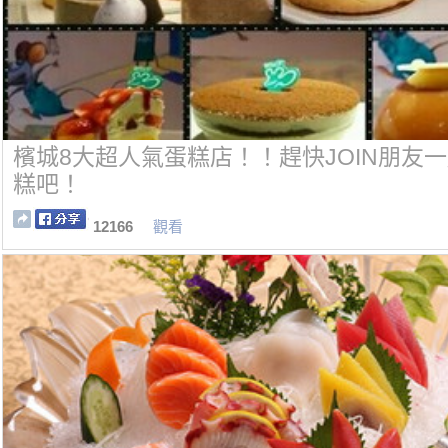
檳城8大超人氣蛋糕店！！趕快JOIN朋友
糕吧！
12166
觀看