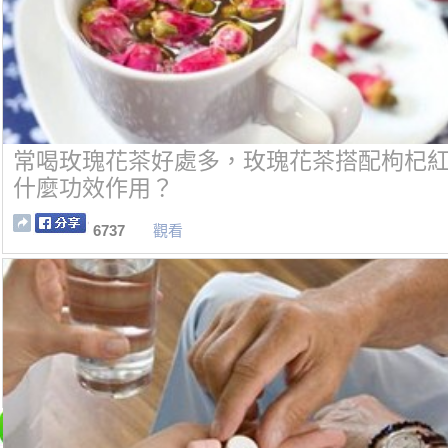
常喝玫瑰花茶好處多，玫瑰花茶搭配枸杞
什麼功效作用？
6737
觀看