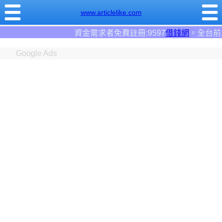
www.articlelike.com
求者免費註冊:9597
借錢網
。全台前三大借錢網站！
Google Ads