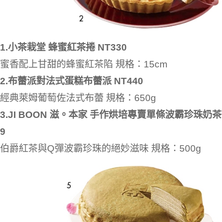
1.小茶栽堂 蜂蜜紅茶捲 NT330
蜜香配上甘甜的蜂蜜紅茶陷 規格：15cm
2.布蕾派對法式蛋糕布蕾派 NT440
經典萊姆葡萄佐法式布蕾 規格：650g
3.JI BOON 滋。本家 手作烘培專賣單條波霸珍珠奶茶
9
伯爵紅茶與Q彈波霸珍珠的絕妙滋味 規格：500g