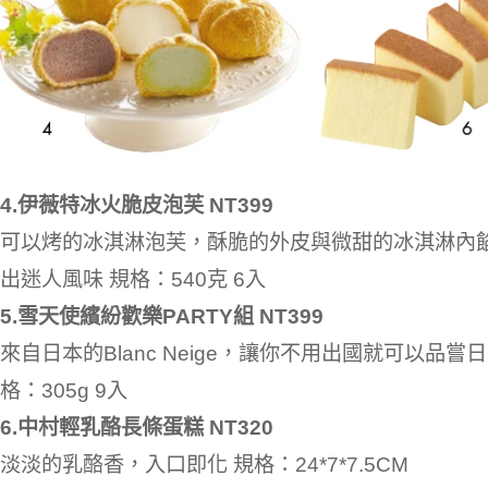
4.伊薇特冰火脆皮泡芙 NT399
可以烤的冰淇淋泡芙，酥脆的外皮與微甜的冰淇淋內
出迷人風味 規格：540克 6入
5.雪天使繽紛歡樂PARTY組 NT399
來自日本的Blanc Neige，讓你不用出國就可以品嘗
格：305g 9入
6.中村輕乳酪長條蛋糕 NT320
淡淡的乳酪香，入口即化 規格：24*7*7.5CM