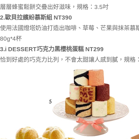
層層蜂蜜鬆餅交疊出好滋味，規格：3.5吋
2.歐貝拉繽紛慕斯組 NT390
使用法國燈塔奶油打造出咖啡、草莓、芒果與抹茶慕
80g*4杯
3.i DESSERT巧克力黑櫻桃蛋糕 NT299
恰到好處的巧克力比列，不會太甜讓人感到膩，規格