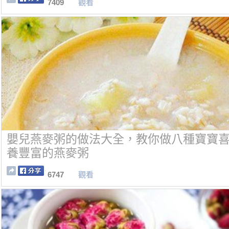
7409
觀看
嬰兒燕麥粥的做法大全，教你做八種寶寶
養豐富的燕麥粥
6747
觀看