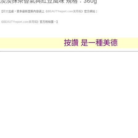
淡淡抹茶香氣與紅豆風味 規格：360g
【
原文
出處，更多最新當期內容請上《
iBEAUTYr
eport.com美周報
》官方網站；
《
iBEAUTYreport.com美周報
》官方粉絲團。】
按讚 是一種美德