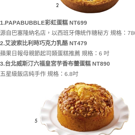
1.PAPABUBBLE彩虹蛋糕 NT699
源自巴塞隆納名店，以西班牙傳統作糖秘方 規格：78
2.艾波索比利時巧克力乳酪 NT479
蘋果日報母親節起司類蛋糕推薦 規格：6 吋
3.台北威斯汀六福皇宮芋香布蕾蛋糕 NT890
五星級飯店純手作 規格：6.8吋