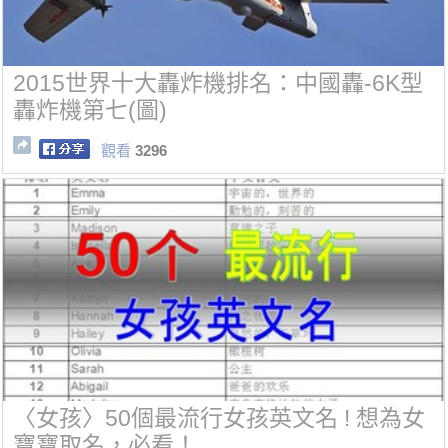
2015世界十大轟炸機排名：中國轟-6K型
轟炸機第七(圖)
觀看
3296
〈女孩〉50個最流行女孩英文名 ! 想為女
寶寶取名，必看！