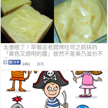
太傻眼了！早餐店老闆烤吐司之前抹的
「黃色又透明的醬」居然不是美乃滋也不
是奶油！
2451
觀看