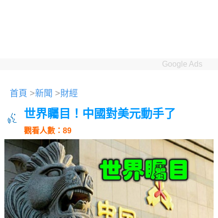
Google Ads
首頁
>
新聞
>
財經
世界矚目！中國對美元動手了
觀看人數：89