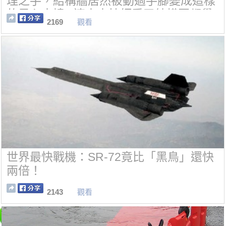
理之手，結構牆居然被動過手腳變成這樣
的黑心大樓...連土木技師看了結構圖都覺
2169
觀看
得害怕.
世界最快戰機：SR-72竟比「黑鳥」還快
兩倍！
2143
觀看