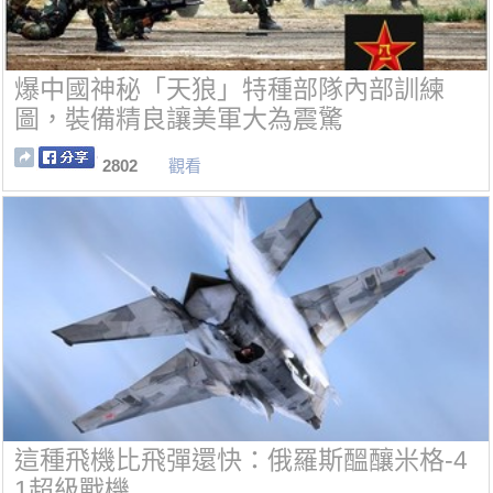
爆中國神秘「天狼」特種部隊內部訓練
圖，裝備精良讓美軍大為震驚
2802
觀看
這種飛機比飛彈還快：俄羅斯醞釀米格-4
1超級戰機