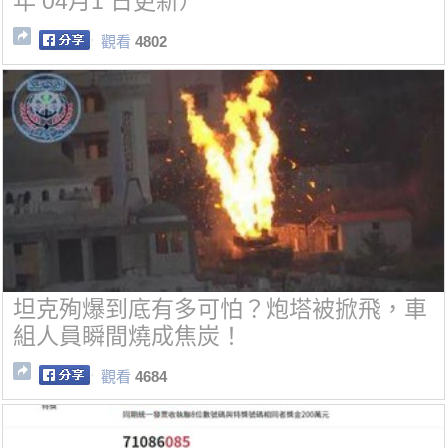
年 04月1 日更新）
觀看
4802
坦克殉爆到底有多可怕？炮塔被掀飛，車
組人員瞬間燒成焦炭！
觀看
4684