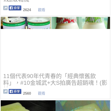
2624
觀看
11個代表90年代青春的「經典懷舊飲
料」，#10金城武+大S拍廣告超銷魂！(影
片)
2560
觀看