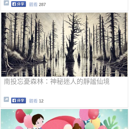
觀看
287
南投忘憂森林：神秘迷人的靜謐仙境
觀看
12