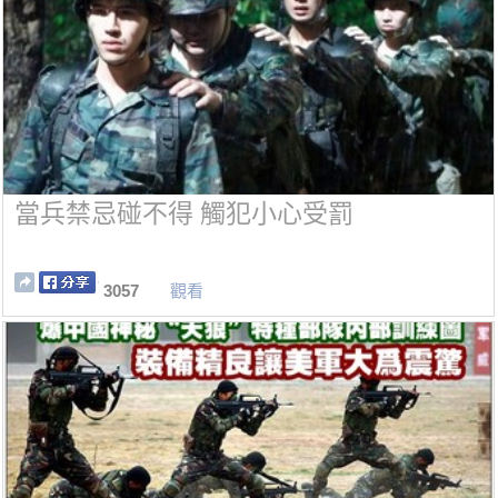
當兵禁忌碰不得 觸犯小心受罰
3057
觀看