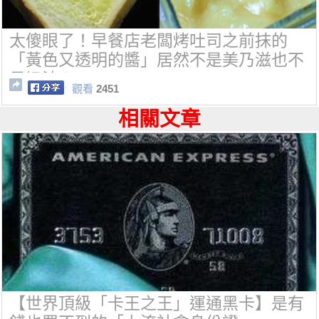
太傻眼了！早餐店老闆烤吐司之前抹的
「黃色又透明的醬」居然不是美乃滋也不
是奶油！
觀看
2451
相關文章
【世界頂級「卡王之王」運通黑卡】是有