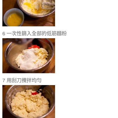
6 一次性篩入全部的低筋麵粉
7 用刮刀攪拌均勻