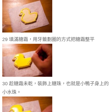
29 填滿糖霜，用牙籤劃圈的方式把糖霜整平
30 趁糖霜未乾，裝飾上糖珠，也就是小鴨子身上的
小水珠。