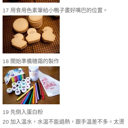
17 用食用色素筆給小鴨子畫好嘴巴的位置。
18 開始準備糖霜的製作
19 先倒入蛋白粉
20 加入溫水，水溫不能過熱，跟手溫差不多。太燙