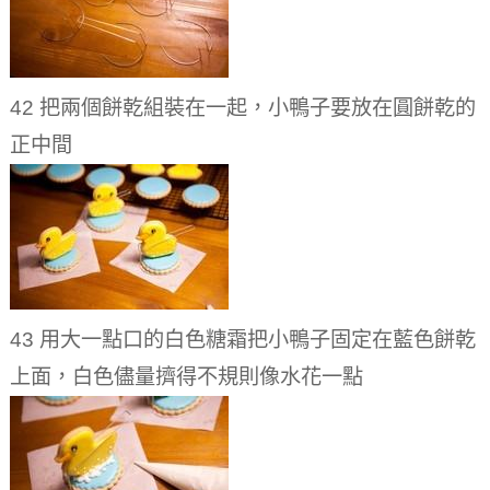
42 把兩個餅乾組裝在一起，小鴨子要放在圓餅乾的
正中間
43 用大一點口的白色糖霜把小鴨子固定在藍色餅乾
上面，白色儘量擠得不規則像水花一點