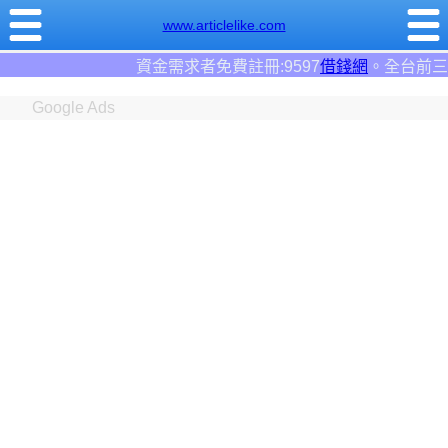
www.articlelike.com
資金需求者免費註冊:9597
借錢網
。全台前三大借錢網站！
Google Ads