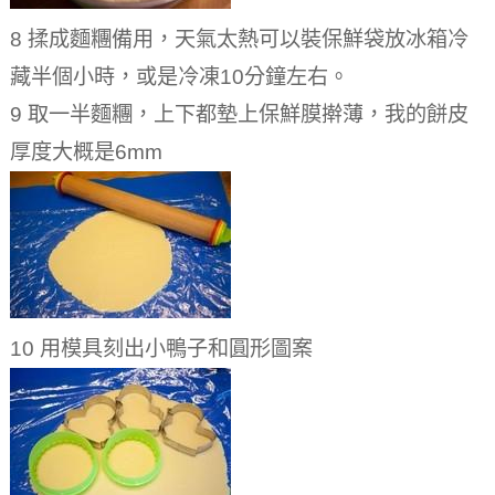
8 揉成麵糰備用，天氣太熱可以裝保鮮袋放冰箱冷
藏半個小時，或是冷凍10分鐘左右。
9 取一半麵糰，上下都墊上保鮮膜擀薄，我的餅皮
厚度大概是6mm
10 用模具刻出小鴨子和圓形圖案