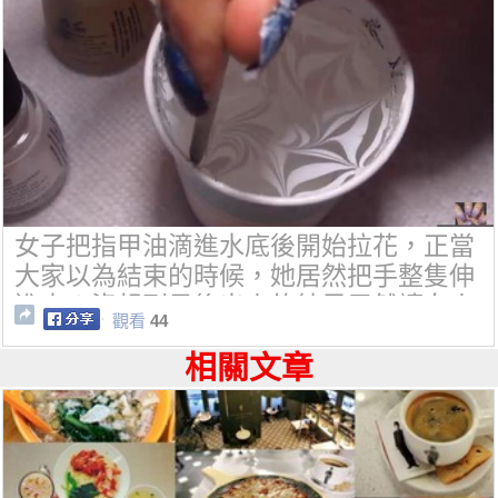
女子把指甲油滴進水底後開始拉花，正當
大家以為結束的時候，她居然把手整隻伸
進去！沒想到最後出來的結果居然讓女人
觀看
44
都幫她尖叫了
相關文章