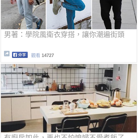
男著：學院風衛衣穿搭，讓你潮遍街頭
觀看
14727
有廚房如此，再也不怕媳婦不愛煮飯了