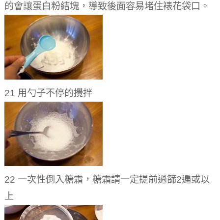
的會讓蛋白粉結塊，導致後面容易堵住裱花袋口。
21 用勺子不停的攪拌
22 一次性倒入糖霜，糖霜請一定提前過篩2遍或以
上