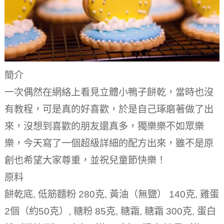
簡介
一次偶然在網絡上看見立體小鴨子餅乾，當時也沒
有教程，可是真的好喜歡，於是自己琢磨著做了出
來，沒想到喜歡的朋友還真多，獨樂樂不如眾樂
樂，今天寫了一個超級詳細的配方出來，雖不是原
創也希望大家尊重，並祝兒童節快樂！
原料
餅乾底, 低筋麵粉 280克, 黃油（無鹽） 140克, 雞蛋
2個（約50克）, 糖粉 85克, 糖霜, 糖霜 300克, 蛋白