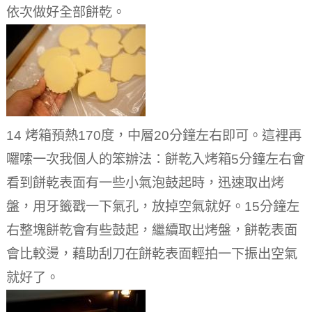
依次做好全部餅乾。
14 烤箱預熱170度，中層20分鐘左右即可。這裡再
囉嗦一次我個人的笨辦法：餅乾入烤箱5分鐘左右會
看到餅乾表面有一些小氣泡鼓起時，迅速取出烤
盤，用牙籤戳一下氣孔，放掉空氣就好。15分鐘左
右整塊餅乾會有些鼓起，繼續取出烤盤，餅乾表面
會比較燙，藉助刮刀在餅乾表面輕拍一下振出空氣
就好了。