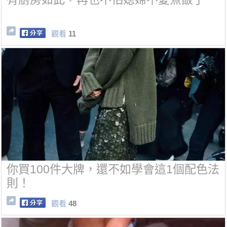
觀看
11
你買100件大牌，還不如學會這1個配色法
則！
觀看
48