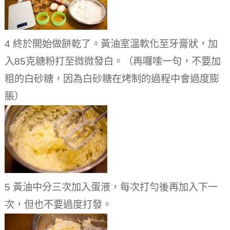
4 終於開始做餅乾了。黃油室溫軟化至牙膏狀，加
入85克糖粉打至微微發白。（再囉嗦一句，不要加
粗的白砂糖，因為白砂糖在烤制的過程中會過度膨
脹）
5 黃油中分三次加入蛋液，每次打勻後再加入下一
次，但也不要過度打發。