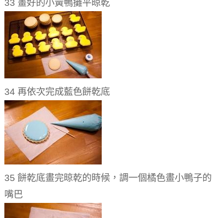
33 畫好的小黃鴨攤平晾乾
34 再依次完成藍色餅乾底
35 餅乾底畫完晾乾的時候，調一個橘色畫小鴨子的
嘴巴