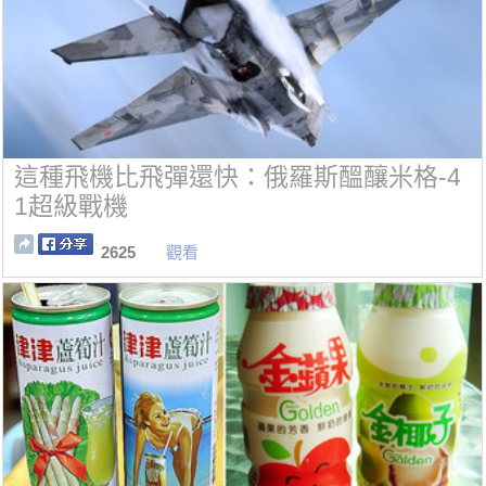
這種飛機比飛彈還快：俄羅斯醞釀米格-4
1超級戰機
2625
觀看