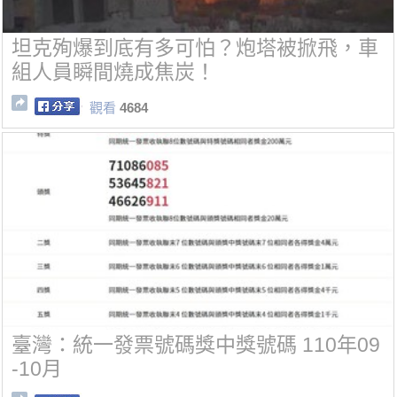
坦克殉爆到底有多可怕？炮塔被掀飛，車
組人員瞬間燒成焦炭！
觀看
4684
臺灣：統一發票號碼獎中獎號碼 110年09
-10月