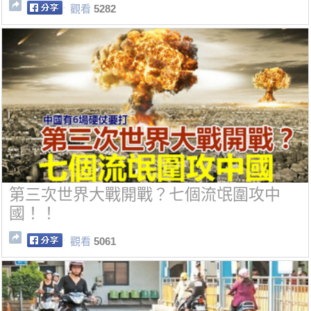
觀看
5282
第三次世界大戰開戰？七個流氓圍攻中
國！！
觀看
5061