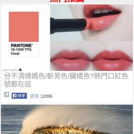
分不清姨媽色/斬男色/臟橘色?熱門口紅色
號都在這
觀看
12096