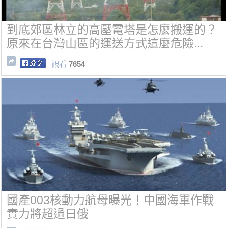
到底郊區林立的高壓電塔是怎麼搬運的？
原來在台灣山區的運送方式這麼危險...
觀看
7654
國產003核動力航母曝光！中國海軍作戰
實力將超過日俄