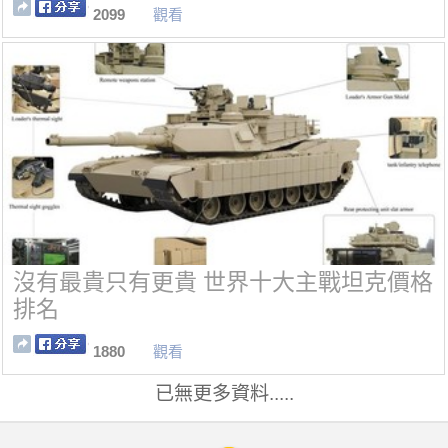
2099
觀看
沒有最貴只有更貴 世界十大主戰坦克價格
排名
1880
觀看
已無更多資料.....