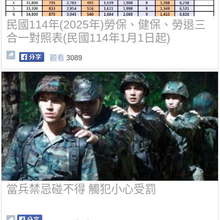
民國114年(2025年)勞保、健保、勞退三
合一對照表(民國114年1月1日起)
觀看
3089
當兵禁忌碰不得 觸犯小心受罰