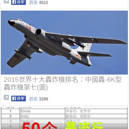
觀看
4522
2015世界十大轟炸機排名：中國轟-6K型
轟炸機第七(圖)
觀看
3299