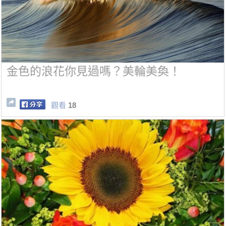
金色的浪花你見過嗎？美輪美奐！
觀看
18