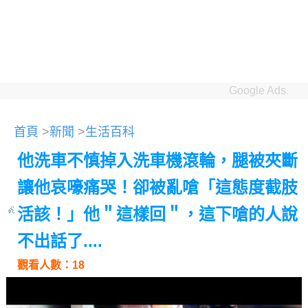
Google Ads
首頁
>
新聞
>
生活百科
他洗車不慎掉入洗車機滾輪，腿被夾斷
讓他哀嚎痛哭！卻被亂嗆「這態度截肢
活該！」他＂這樣回＂，這下嗆的人說
不出話了....
觀看人數：18