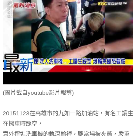
(圖片截自youtube影片報導)
20151123在高雄市的九如一路加油站，有名工讀生
在擦車時踩空，
意外摔進洗車機的軌滾­輪裡，腿當場被夾斷，嚴重