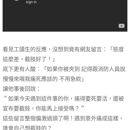
看見工讀生的反應，沒想到竟有網友留言：「態度
這麼差，截肢好了！」
底下更有人酸：「如果你被夾到 記得跟消防人員說
慢慢來哦我痛死應該的 不用急欸」
讓他事後回說：
＂如果今天遇到這件事的你，痛得要死要活，還被
宣布要截肢，你能馬上接受嗎？＂
這些留言整個偏激過頭了啊！遇到意外痛成這樣，
誰會自己想截肢的？