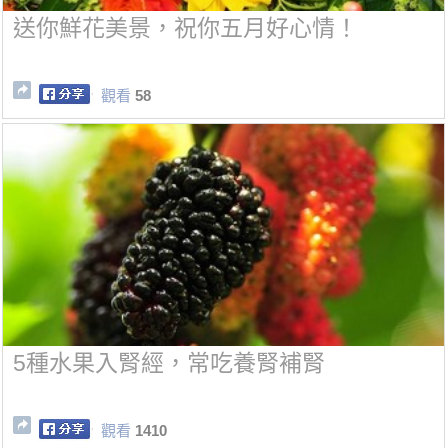
送你鮮花美景，祝你五月好心情！
觀看
58
5種水果入腎經，常吃養腎補腎
觀看
1410