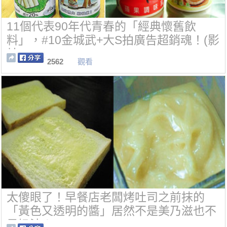
11個代表90年代青春的「經典懷舊飲
料」，#10金城武+大S拍廣告超銷魂！(影
片)
2562
觀看
太傻眼了！早餐店老闆烤吐司之前抹的
「黃色又透明的醬」居然不是美乃滋也不
是奶油！