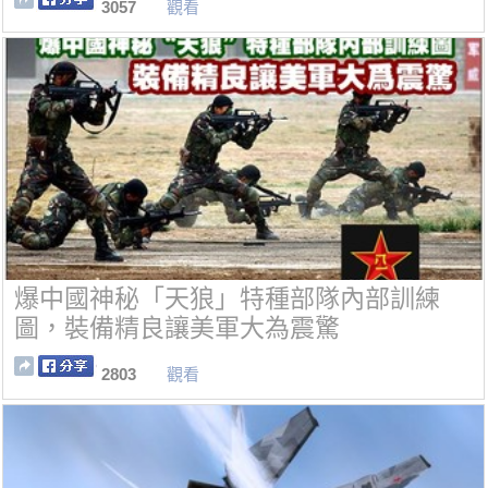
3057
觀看
爆中國神秘「天狼」特種部隊內部訓練
圖，裝備精良讓美軍大為震驚
2803
觀看