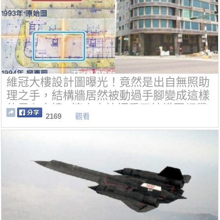
維冠大樓設計圖曝光！竟然是出自無照助
理之手，結構牆居然被動過手腳變成這樣
的黑心大樓...連土木技師看了結構圖都覺
2169
觀看
得害怕.