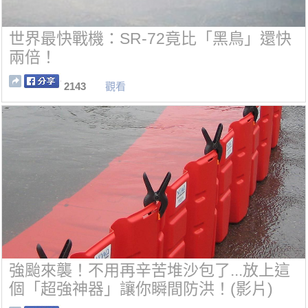
世界最快戰機：SR-72竟比「黑鳥」還快
兩倍！
2143
觀看
強颱來襲！不用再辛苦堆沙包了...放上這
個「超強神器」讓你瞬間防洪！(影片)