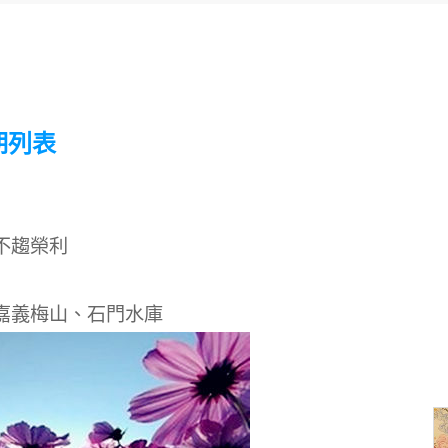
期列表
不趨榮利
嘉義梅山、石門水庫