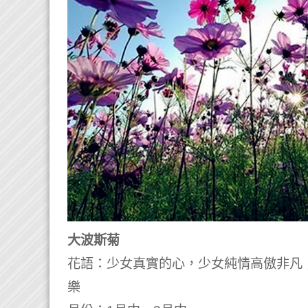
大波斯菊
花語：少女真實的心，少女純情高傲非凡
樂