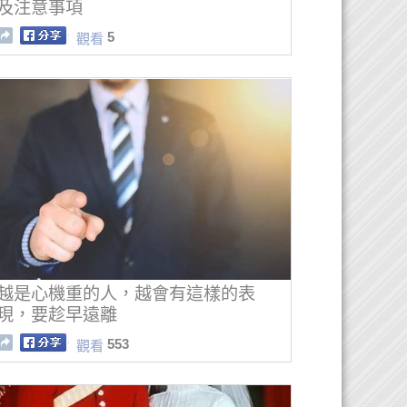
及注意事項
5
觀看
越是心機重的人，越會有這樣的表
現，要趁早遠離
553
觀看