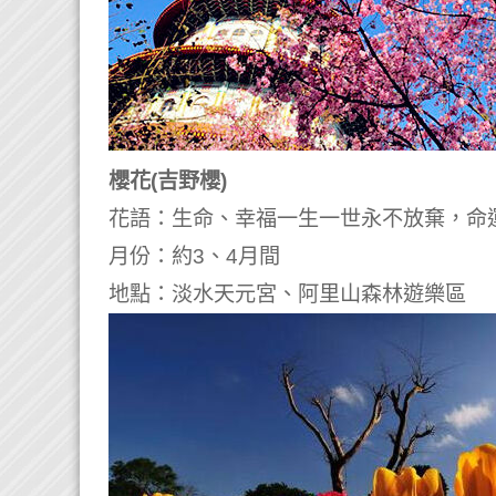
櫻花(吉野櫻)
花語：生命、幸福一生一世永不放棄，命
月份：約3、4月間
地點：淡水天元宮、阿里山森林遊樂區