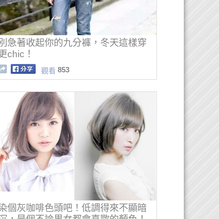
別急著收起你的九分褲，冬天這樣穿
更chic！
853
觀看
染個灰咖啡色頭吧！低調得來不顯暗