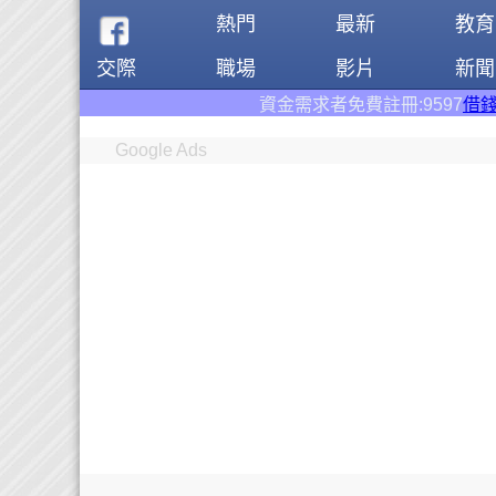
熱門
最新
教育
交際
職場
影片
新聞
資金需求者免費註冊:9597
借錢網
。全台前三大借
Google Ads