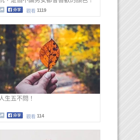
沉，是個不論男女都會喜歡的顏色！
❤
1119
觀看
人生五不問！
114
觀看