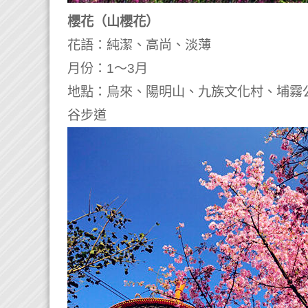
櫻花（山櫻花）
花語：純潔、高尚、淡薄
月份：1～3月
地點：烏來、陽明山、九族文化村、埔霧
谷步道