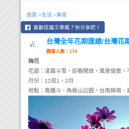
首頁
>
生活
>
美景
台灣全年花期匯總/台灣花
觀看人數：174
梅花
花語：凌霜斗雪，迎春開放，風骨俊傲，
月份：12底1、2月
地點：風櫃斗、角板山公園、台南梅嶺、