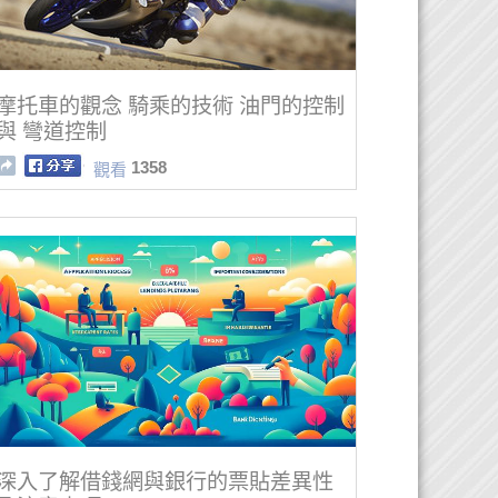
摩托車的觀念 騎乘的技術 油門的控制
與 彎道控制
1358
觀看
深入了解借錢網與銀行的票貼差異性