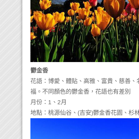
鬱金香
花語：博愛、體貼、高雅、富貴、慈善、
福。不同顏色的鬱金香，花語也有差別
月份：1、2月
地點：桃源仙谷、(吉安)鬱金香花園、杉