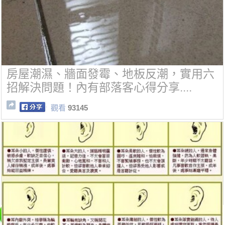
房屋潮濕、牆面發霉、地板反潮，實用六
招解決問題！內有部落客心得分享....
觀看
93145