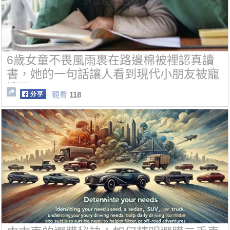
6歲女童不畏風雨裹在路邊棉被裡認真讀
書，她的一句話讓人看到現代小朋友被寵
壞了！
觀看
118