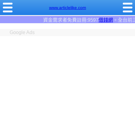
www.articlelike.com
註冊:9597
借錢網
。全台前三大借錢網站！
Google Ads