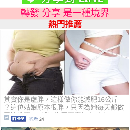
轉發 分享 是一種境界
熱門推薦
其實你是虛胖，這樣做你能減肥16公斤
？這位姑娘原本很胖，只因為她每天都做
了這件事......就恢復了窈窕的身材！
觀看
24