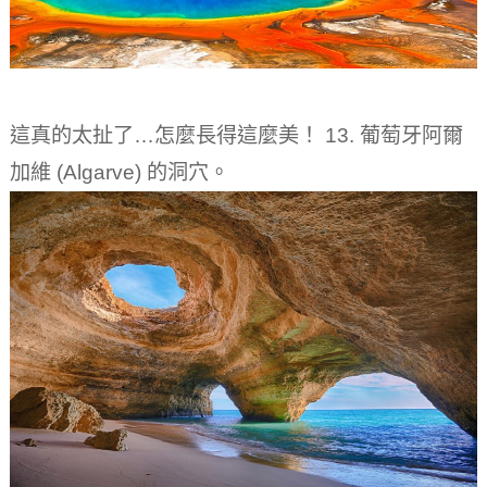
這真的太扯了…怎麼長得這麼美！ 13. 葡萄牙阿爾
加維 (Algarve) 的洞穴。