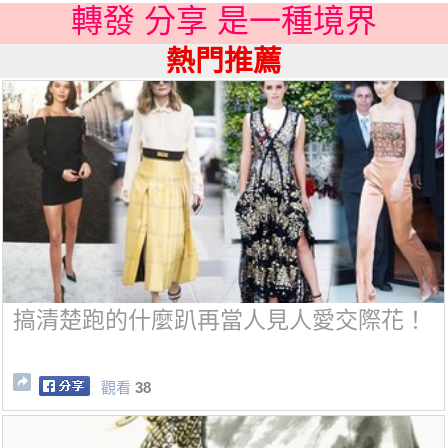
轉發 分享 是一種境界
熱門推薦
搞清楚跑的什麼趴再當人見人愛交際花！
觀看
38