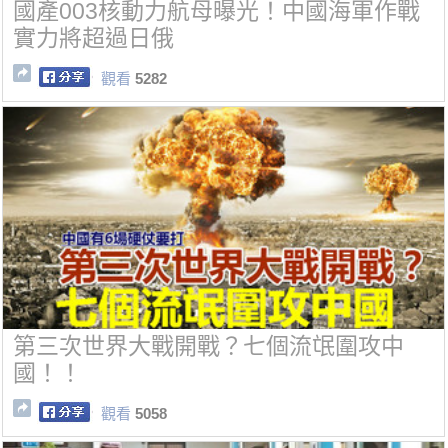
國產003核動力航母曝光！中國海軍作戰
實力將超過日俄
觀看
5282
第三次世界大戰開戰？七個流氓圍攻中
國！！
觀看
5058