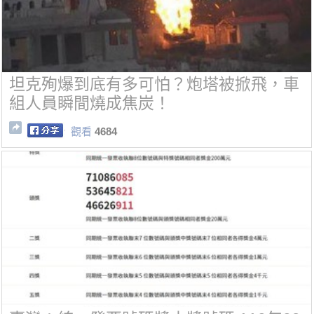
坦克殉爆到底有多可怕？炮塔被掀飛，車
組人員瞬間燒成焦炭！
觀看
4684