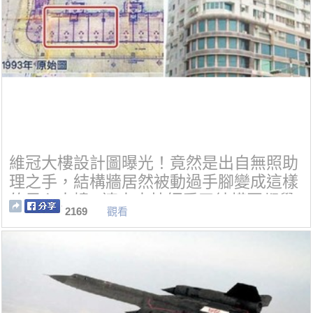
維冠大樓設計圖曝光！竟然是出自無照助
理之手，結構牆居然被動過手腳變成這樣
的黑心大樓...連土木技師看了結構圖都覺
2169
觀看
得害怕.