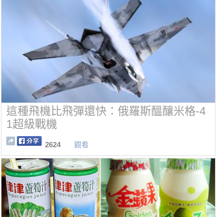
這種飛機比飛彈還快：俄羅斯醞釀米格-4
1超級戰機
2624
觀看