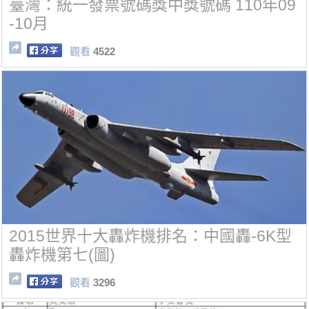
臺灣：統一發票號碼獎中獎號碼 110年09
-10月
觀看
4522
2015世界十大轟炸機排名：中國轟-6K型
轟炸機第七(圖)
觀看
3296