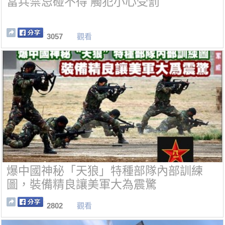
當兵禁忌碰不得 觸犯小心受罰
3057
觀看
爆中國神秘「天狼」特種部隊內部訓練
圖，裝備精良讓美軍大為震驚
2802
觀看