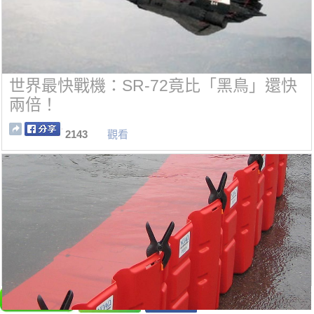
世界最快戰機：SR-72竟比「黑鳥」還快
兩倍！
2143
觀看