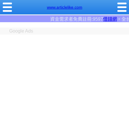
www.articlelike.com
金需求者免費註冊:9597
借錢網
。全台前三大借錢網站！
Google Ads