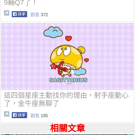
9輛Q7了！
觀看
372
這四個星座主動找你的理由，射手座動心
了，金牛座無聊了
觀看
185
相關文章