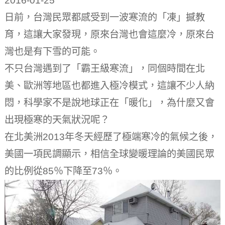
2016-01-25
日前，台灣民眾都感受到一波寒流的「凍」撼教
育，這讓大家發現，原來台灣也會這麼冷，原來台
灣也是有下雪的可能。
不只台灣遇到了「霸王級寒流」，同個時間在北
美、歐洲等地區也都進入極冷模式，這讓不少人納
悶，科學家不是說地球正在「暖化」，為什麼又會
出現極寒的天氣狀況呢？
在北美洲2013年冬天經歷了極端寒冷的氣候之後，
美國一項民調顯示，相信全球變暖理論的美國民眾
的比例從85％下降至73％。