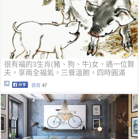
很有福的3生肖(豬、狗、牛)女，遇一位賢
夫，享兩全福氣，三餐溫飽，四時圓滿
觀看
47