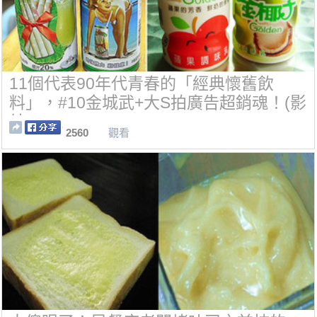
11個代表90年代青春的「經典懷舊飲
料」，#10金城武+大S拍廣告超銷魂！(影
片)
2560
觀看