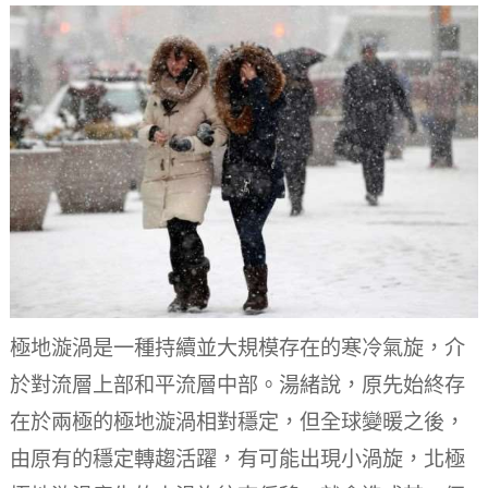
極地漩渦是一種持續並大規模存在的寒冷氣旋，介
於對流層上部和平流層中部。湯緒說，原先始終存
在於兩極的極地漩渦相對穩定，但全球變暖之後，
由原有的穩定轉趨活躍，有可能出現小渦旋，北極