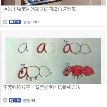
棒呆！原來國外家庭的閱讀角這麼美！
5207
觀看
不要強迫孩子，看藝術家的培養新方法
66
觀看