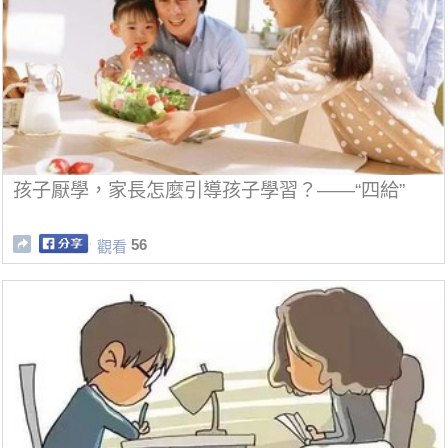
孩子厭學，家長怎麼引導孩子學習？——“四給”
56
觀看