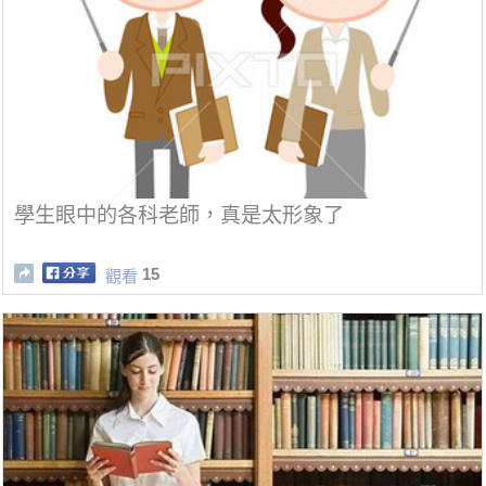
學生眼中的各科老師，真是太形象了
15
觀看