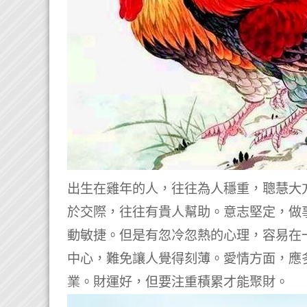
出生在雞年的人，往往為人穩重，聰慧大
於交際，往往有貴人幫助。
意志堅定，做
動敏捷。
但是有忽冷忽熱的心理，容易在
中心，難免讓人覺得刻薄。
愛情方面，應
業。財運好，但要注重積累才能聚財。