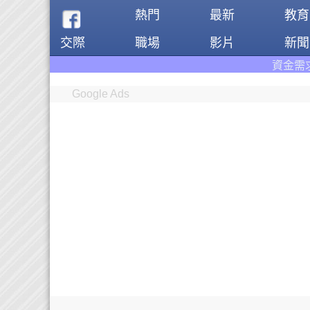
熱門
最新
教育
交際
職場
影片
新聞
資金需求者免費註冊:9597
Google Ads