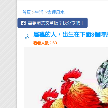
首頁
>
生活
>
命理風水
屬雞的人，出生在下面3個時
觀看人數：63