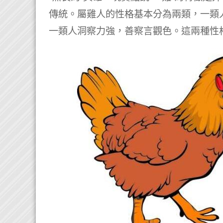
傳統。屬雞人的性格基本分為兩類，一類
一類人洞察力強，善察言觀色。這兩種性