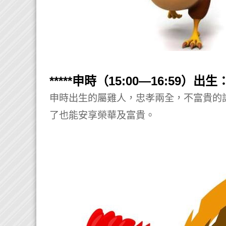
*****申時（15:00—16:59）出生：*
申時出生的屬雞人，忠孝兩全，不富貴的
了也能安享榮華及富貴。