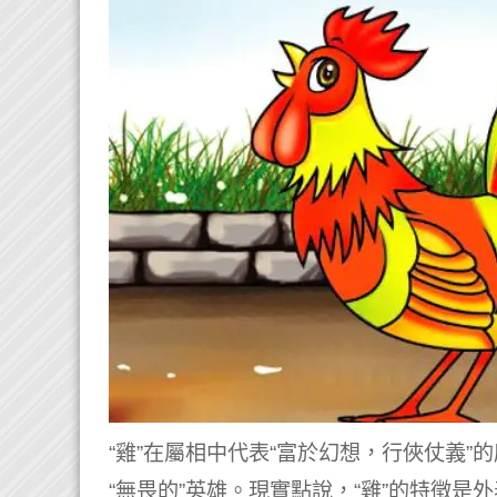
“雞”在屬相中代表“富於幻想，行俠仗義
“無畏的”英雄。現實點說，“雞”的特徵