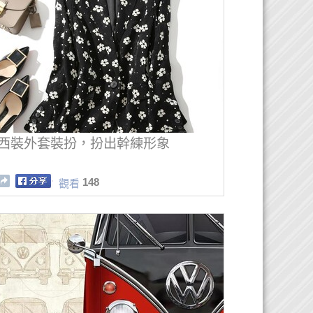
西裝外套裝扮，扮出幹練形象
148
觀看