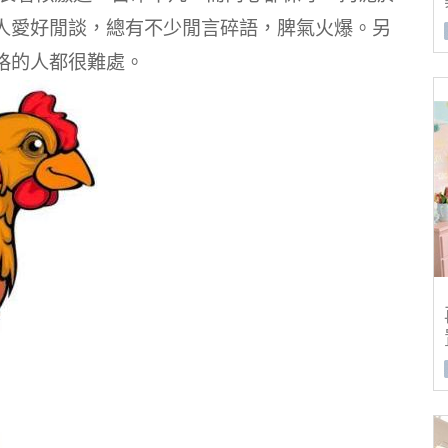
人愛好閒談，總有不少閒言碎語，脾氣火爆。另
格的人都很難處。