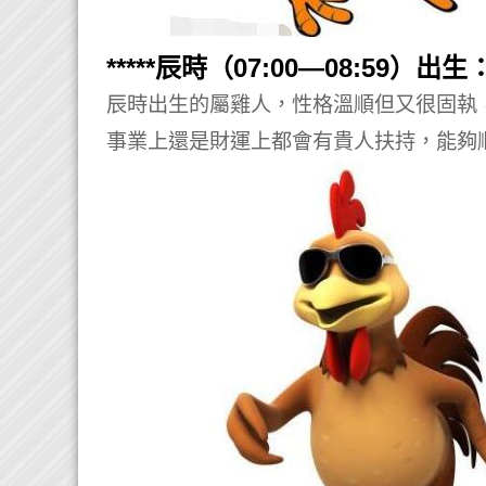
*****辰時（07:00—08:59）出生：*
辰時出生的屬雞人，性格溫順但又很固執
事業上還是財運上都會有貴人扶持，能夠