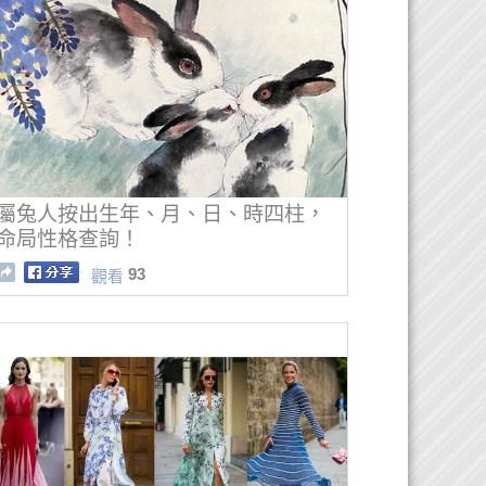
屬兔人按出生年、月、日、時四柱，
命局性格查詢！
93
觀看