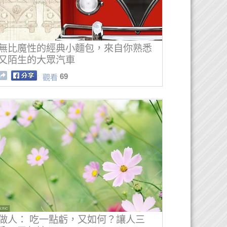
無比魔性的經典小麵包，來自你熟悉
又陌生的大眾汽車
69
觀看
做人： 吃一點虧，又如何？讓人三