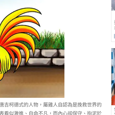
”的唐吉柯德式的人物，屬雞人自認為是挽救世界的
是外表看似激進、自命不凡，而內心卻保守、拘泥於