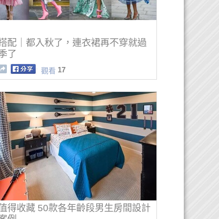
搭配｜都入秋了，連衣裙再不穿就過
季了
17
觀看
值得收藏 50款各年齡段男生房間設計