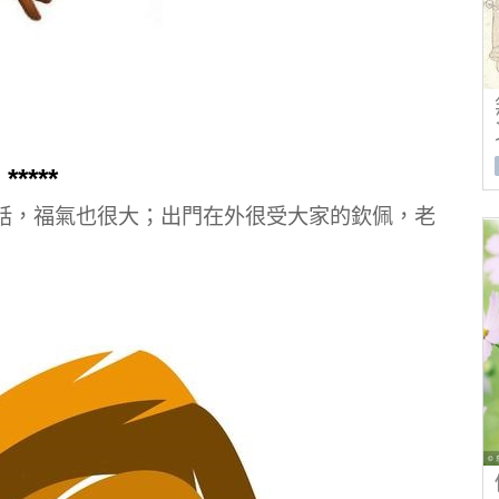
****
話，福氣也很大；出門在外很受大家的欽佩，老