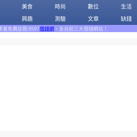
美食
時尚
數位
生活
興趣
測驗
文章
缺錢
借錢網
。全台前三大借錢網站！