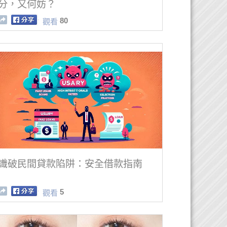
分，又何妨？
80
觀看
識破民間貸款陷阱：安全借款指南
5
觀看