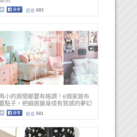
案例
693
觀看
再小的房間都要有格調！6個家居布
置點子，把蝸居變身成有質感的夢幻
小空間！
501
觀看