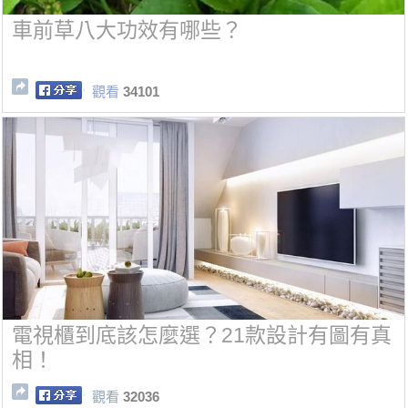
車前草八大功效有哪些？
觀看
34101
電視櫃到底該怎麼選？21款設計有圖有真
相！
觀看
32036