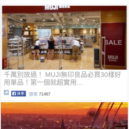
千萬別放過！ MUJI無印良品必買30樣好
用單品！第一個就超實用…
觀看
71487