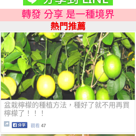
轉發 分享 是一種境界
熱門推薦
盆栽檸檬的種植方法，種好了就不用再買
檸檬了！！！
觀看
47