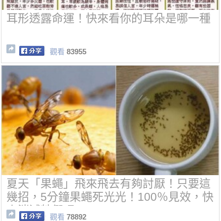
耳形透露命運！快來看你的耳朵是哪一種
觀看
83955
夏天「果蠅」飛來飛去有夠討厭！只要這
幾招，5分鐘果蠅死光光！100％見效，快
來消滅牠們吧~
觀看
78892