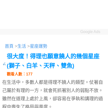
Google Ads
首頁
>
生活
>
星座運勢
很大度！得理也願意饒人的幾個星座
(獅子、白羊、天秤、雙魚)
觀看人數：177
在生活中，多數人都是得理不饒人的類型。
仗著自
己屬於有理的一方，就會死抓著別人的弱點不放。
雖然在道理上處於上風，卻容易在爭執和講理的過
程中喪失了格局與風度。