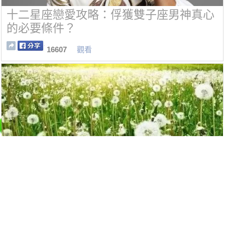
十二星座戀愛攻略：俘獲雙子座男神真心
的必要條件？
16607
觀看
蒲公英是個寶，十種功效、五種禁忌要記
牢
14608
觀看