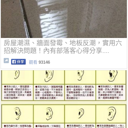
房屋潮濕、牆面發霉、地板反潮，實用六
招解決問題！內有部落客心得分享....
觀看
93146