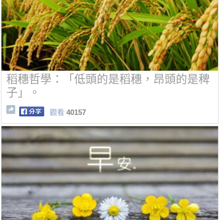
稻穗哲學：「低頭的是稻穗，昂頭的是稗
子」。
觀看
40157