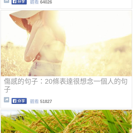
觀看
64026
傷感的句子：20條表達很想念一個人的句
子
觀看
51827