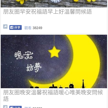
朋友圈早安祝福語早上好溫馨問候語
觀看
38249
朋友圈晚安溫馨祝福語暖心唯美晚安問候
語