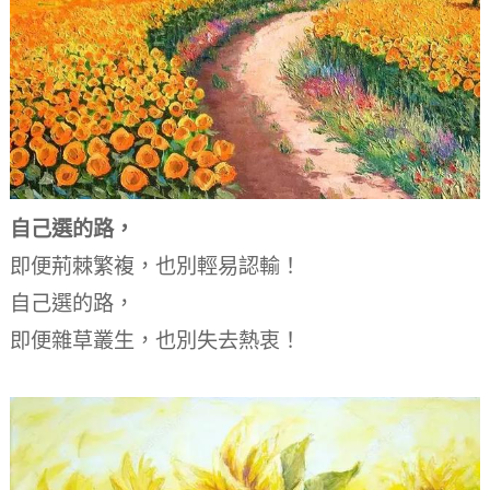
自己選的路，
即便荊棘繁複，也別輕易認輸！
自己選的路，
即便雜草叢生，也別失去熱衷！