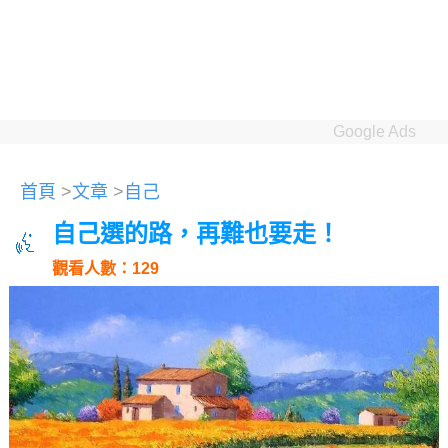
Google Ads
首頁
>
文章
>
自己
自己選的路，再難也要走！
觀看人數：129