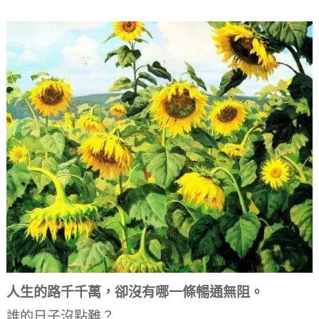
人生的路千千萬，
卻沒有哪一條暢通無阻。
誰的日子沒點難？