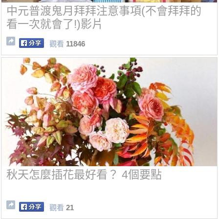
中元普渡鬼月拜拜注意事項(不會拜拜的
看一次就會了!)影片
觀看
11846
秋天怎麼插花最好看？ 4個要點
觀看
21