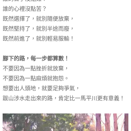
誰的心裡沒點苦？
既然選擇了，就別隨便放棄，
既然堅持了，就別半途而廢，
既然前進了，就別輕易服輸！
腳下的路，
每一步都算數！
不要因為一點挫折就放棄，
不要因為一點麻煩就抱怨。
想要出人頭地，
就要足夠爭氣，
跋山涉水走出來的路，
肯定比一馬平川更有意義！