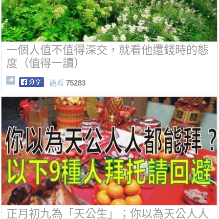
一個人值不值得深交，就看他還錢時的態
度（值得一讀）
觀看
75283
正月初九為「天公生」；你以為天公人人