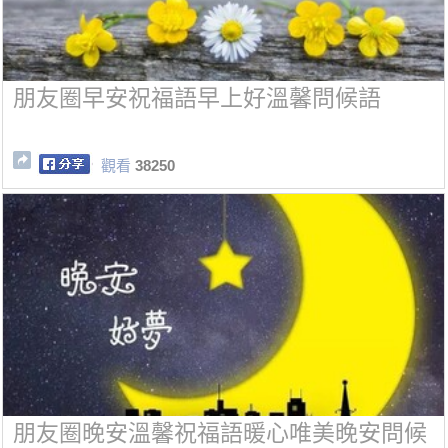
朋友圈早安祝福語早上好溫馨問候語
觀看
38250
朋友圈晚安溫馨祝福語暖心唯美晚安問候