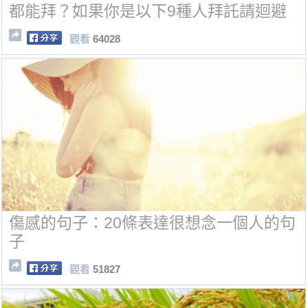
都能拜？如果你是以下9種人拜託請迴避
觀看
64028
傷感的句子：20條表達很想念一個人的句
子
觀看
51827