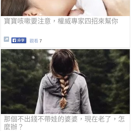
寶寶咳嗽要注意，權威專家四招來幫你
觀看
7
那個不出錢不帶娃的婆婆，現在老了，怎
麼辦？