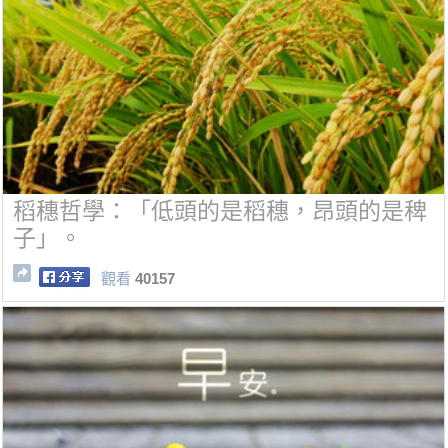
稻穗哲學：「低頭的是稻穗，昂頭的是稗
子」。
觀看
40157