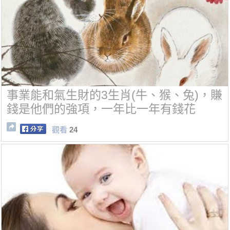
事業能和氣生財的3生肖(牛、猴、兔)，賺
錢是他們的強項，一年比一年有錢花
觀看
24