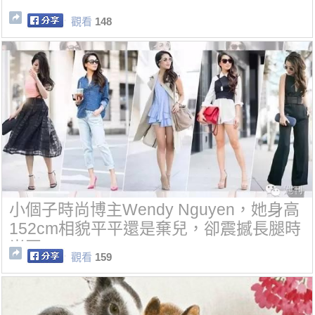
觀看
148
小個子時尚博主Wendy Nguyen，她身高
152cm相貌平平還是棄兒，卻震撼長腿時
尚圈
觀看
159