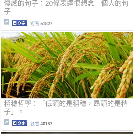
傷感的句子：20條表達很想念一個人的句
子
觀看
51827
稻穗哲學：「低頭的是稻穗，昂頭的是稗
子」。
觀看
40157