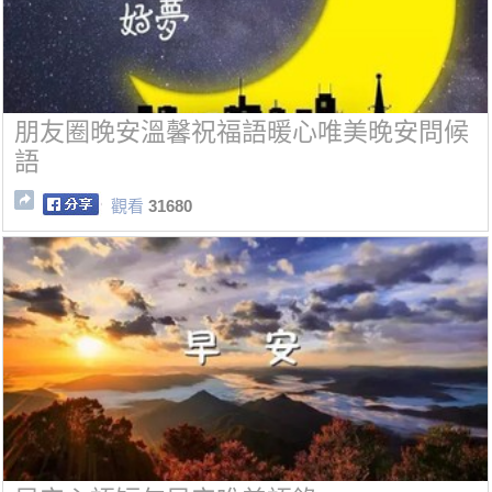
朋友圈晚安溫馨祝福語暖心唯美晚安問候
語
觀看
31680