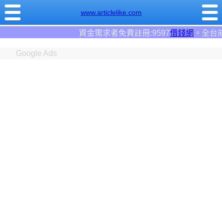
www.articlelike.com
金需求者免費註冊:9597
借錢網
。全台前三大借錢網站！
Google Ads