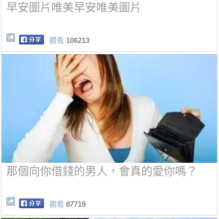
早安圖片唯美早安唯美圖片
觀看
106213
那個向你借錢的男人，會真的愛你嗎？
觀看
87719