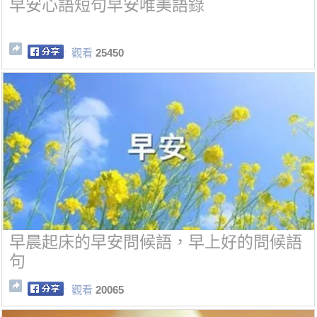
早安心語短句早安唯美語錄
觀看
25450
早晨起床的早安問候語，早上好的問候語
句
觀看
20065