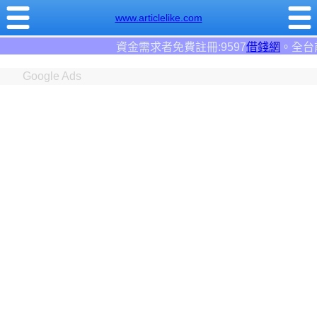
www.articlelike.com
求者免費註冊:9597
借錢網
。全台前三大借錢網站！
Google Ads