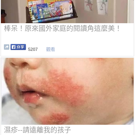
棒呆！原來國外家庭的閱讀角這麼美！
5207
觀看
濕疹--請遠離我的孩子