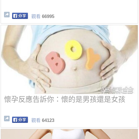
觀看
66995
懷孕反應告訴你：懷的是男孩還是女孩
觀看
64123