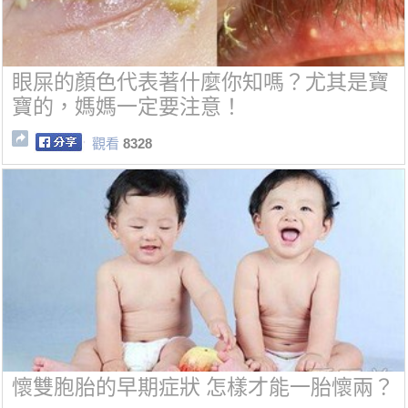
眼屎的顏色代表著什麼你知嗎？尤其是寶
寶的，媽媽一定要注意！
觀看
8328
懷雙胞胎的早期症狀 怎樣才能一胎懷兩？