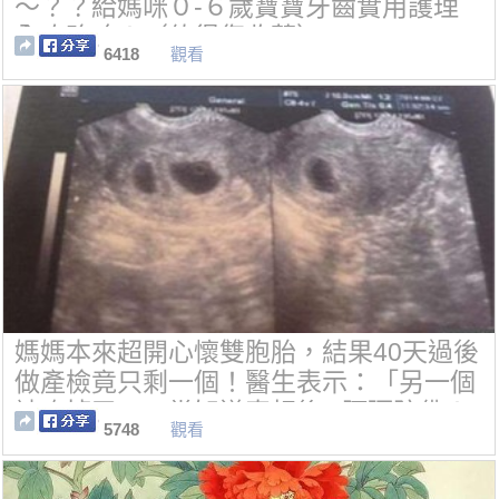
～？？給媽咪０-６歲寶寶牙齒實用護理
全攻略唷！（值得您收藏）
6418
觀看
媽媽本來超開心懷雙胞胎，結果40天過後
做產檢竟只剩一個！醫生表示：「另一個
被吃掉了。」當知道真相後...阿彌陀佛！
5748
觀看