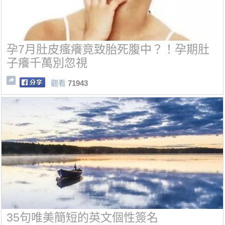
孕7月肚皮瘙癢竟致胎死腹中？！孕期肚
子癢千萬別忽視
觀看
71943
35句唯美簡短的英文個性簽名