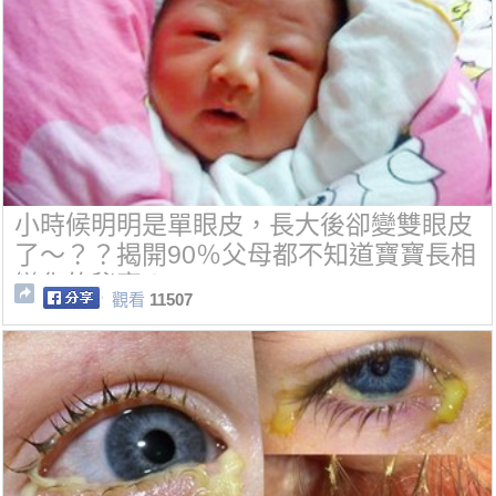
小時候明明是單眼皮，長大後卻變雙眼皮
了～？？揭開90％父母都不知道寶寶長相
變化的秘密！
觀看
11507