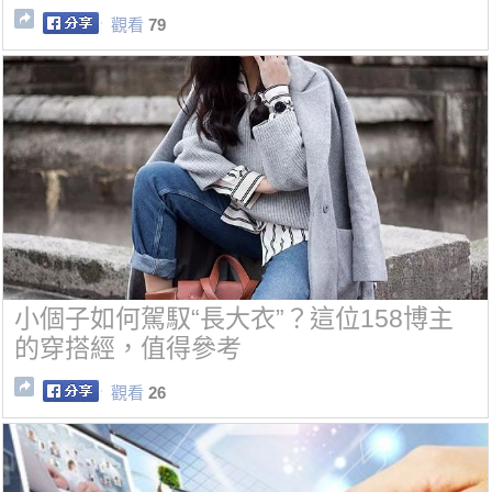
觀看
79
小個子如何駕馭“長大衣”？這位158博主
的穿搭經，值得參考
觀看
26