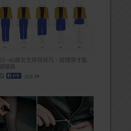
25~40歲女生穿搭技巧，這樣穿才能
顯腿長
24
觀看