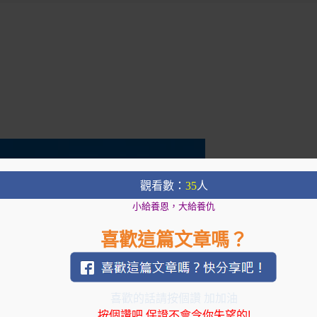
觀看數：
35
人
小給養恩，大給養仇
喜歡這篇文章嗎？
喜歡的話請按個讚 加加油
按個讚吧,保證不會令你失望的!