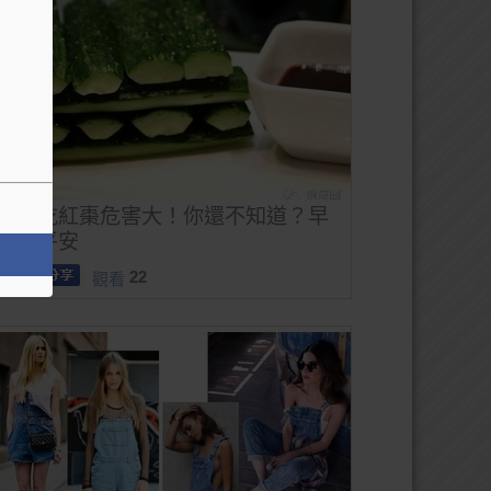
這樣吃紅棗危害大！你還不知道？早
看早平安
22
觀看