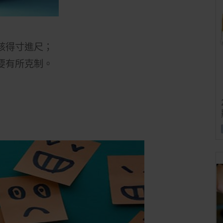
該得寸進尺；
要有所克制。