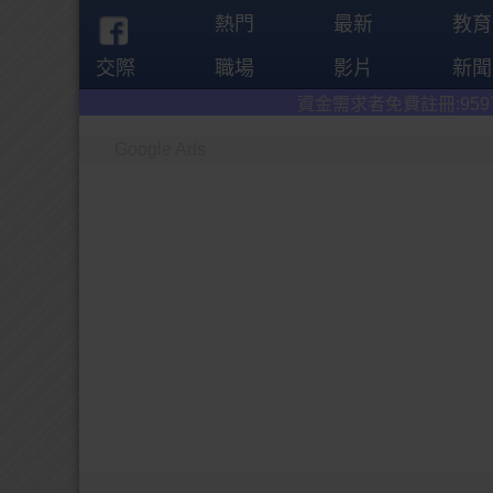
熱門
最新
教育
交際
職場
影片
新聞
資金需求者免費註冊:9597
借錢網
。全台前
Google Ads