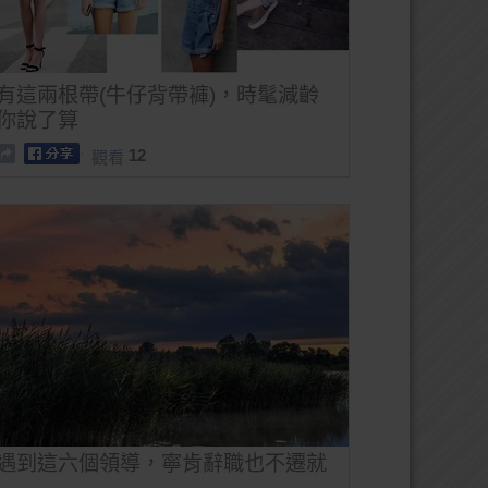
有這兩根帶(牛仔背帶褲)，時髦減齡
你說了算
12
觀看
遇到這六個領導，寧肯辭職也不遷就