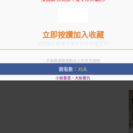
立即按讚加入收藏
我們每天都會在專頁發佈精選文章!
不喜歡請幫我點右上的叉叉關閉
觀看數：
35
人
小給養恩，大給養仇