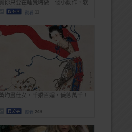
實你只要在睡覺時做一個小動作，就
能幫你快速入睡！
11
觀看
黃均畫仕女，千嬌百媚，儀態萬千！
249
觀看