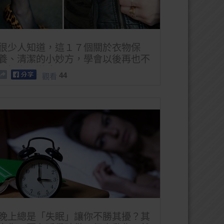
很少人知道，這１７個關於衣物保
養、清潔的小妙方，學會以後再也不
用把衣服送洗了。
44
觀看
晚上總是「失眠」讓你不勝其擾？其