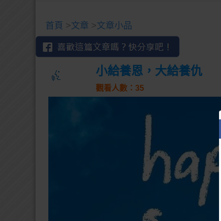
首頁
>
文章
>
文章小品
小給養恩，大給養仇
觀看人數：35