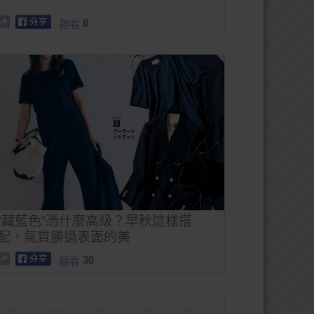
8
觀看
“藏藍色”憑什麼高級？早秋這樣搭
配，氣質勝過表面的美
30
觀看