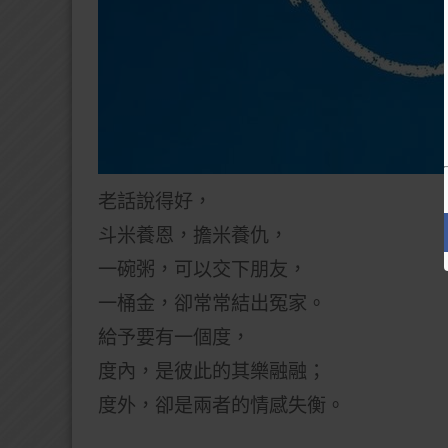
老話說得好，
斗米養恩，擔米養仇，
一碗粥，可以交下朋友，
一桶金，卻常常結出冤家。
給予要有一個度，
度內，是彼此的其樂融融；
度外，卻是兩者的情感失衡。