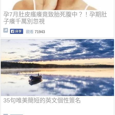
孕7月肚皮瘙癢竟致胎死腹中？！孕期肚
子癢千萬別忽視
觀看
71943
35句唯美簡短的英文個性簽名