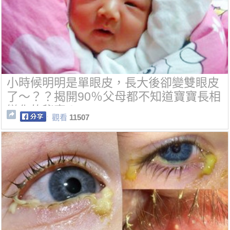
小時候明明是單眼皮，長大後卻變雙眼皮
了～？？揭開90％父母都不知道寶寶長相
變化的秘密！
觀看
11507