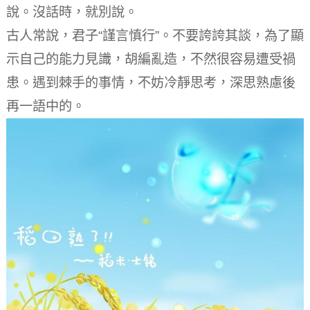
說。
沒話時，就別說。
古人常說，君子“謹言慎行”。
不要誇誇其談，為了顯
示自己的能力見識，胡編亂造，不然很容易遭受禍
患。
遇到棘手的事情，不妨冷靜思考，深思熟慮後
再一語中的。