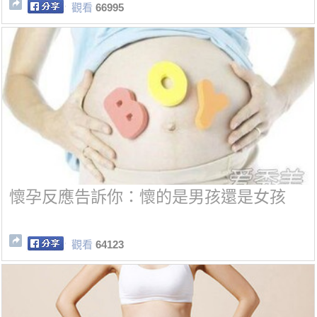
觀看
66995
懷孕反應告訴你：懷的是男孩還是女孩
觀看
64123