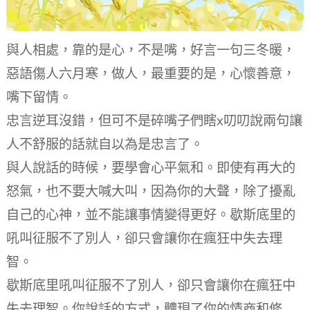
與人相處，靠的是心，不是嘴，好言一句三冬暖，
惡語傷人六月寒，做人，最重要的是，心懷善意，
嘴下留情。
忠言逆耳沒錯，但可不是碎嘴子們瞎x叨叨說兩句讓
人不舒服的話就自以為是忠言了。
與人說話的時候，要學會心平氣和。
即使有再大的
怒氣，也不要大喊大叫，因為你的大聲，除了擾亂
自己的心神，並不能讓事情變得更好。
歇斯底里的
吼叫征服不了別人，卻只會讓你在瘋狂中失去理
智。
歇斯底里吼叫征服不了別人，卻只會讓你在瘋狂中
失去理智。
你說話的方式，體現了你的情商和修