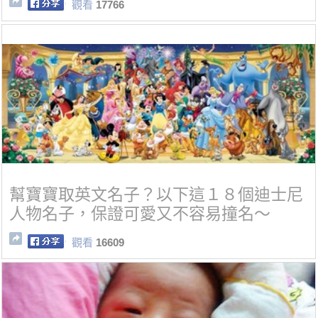
觀看
17766
幫寶寶取英文名子？以下這１８個迪士尼
人物名子，保證可愛又不容易撞名～
觀看
16609