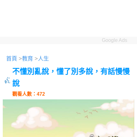
Google Ads
首頁
>
教育
>
人生
不懂別亂說，懂了別多說，有話慢慢
說
觀看人數：472