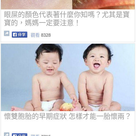
眼屎的顏色代表著什麼你知嗎？尤其是寶
寶的，媽媽一定要注意！
觀看
8328
懷雙胞胎的早期症狀 怎樣才能一胎懷兩？