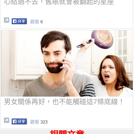
心結過不去，舊賬就會被翻起的星座
觀看
6
男女關係再好，也不能觸碰這7條底線！
觀看
323