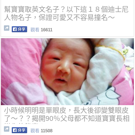
幫寶寶取英文名子？以下這１８個迪士尼
人物名子，保證可愛又不容易撞名～
觀看
16611
小時候明明是單眼皮，長大後卻變雙眼皮
了～？？揭開90％父母都不知道寶寶長相
變化的秘密！
觀看
11508