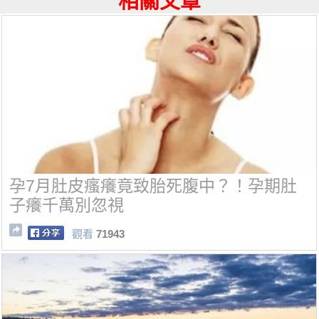
相關文章
孕7月肚皮瘙癢竟致胎死腹中？！孕期肚
子癢千萬別忽視
觀看
71943