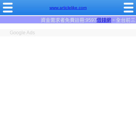
www.articlelike.com
者免費註冊:9597
借錢網
。全台前三大借錢網站！
Google Ads