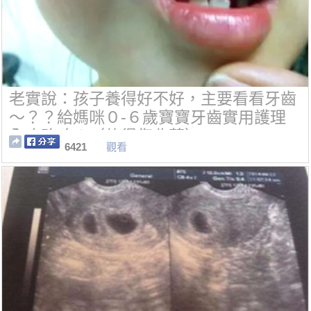
老實說：孩子養得好不好，主要看看牙齒
～？？給媽咪０-６歲寶寶牙齒實用護理
全攻略唷！（值得您收藏）
6421
觀看