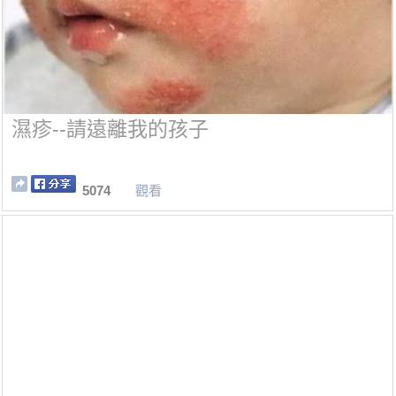
濕疹--請遠離我的孩子
5074
觀看