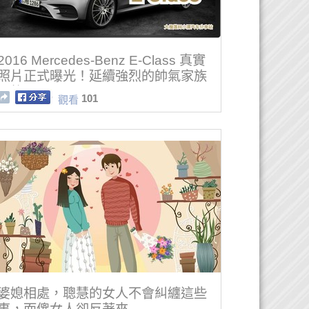
2016 Mercedes-Benz E-Class 真實
照片正式曝光！延續強烈的帥氣家族
風格！
101
觀看
婆媳相處，聰慧的女人不會糾纏這些