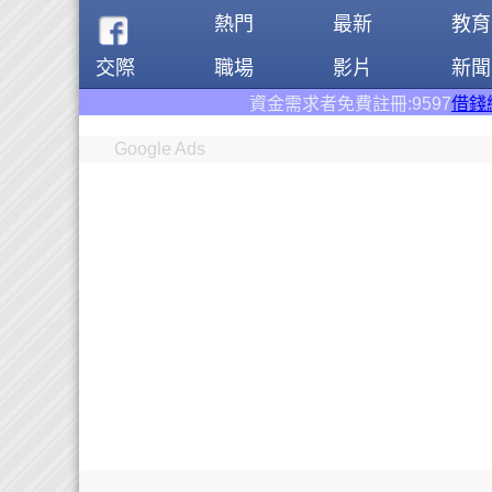
熱門
最新
教育
交際
職場
影片
新聞
資金需求者免費註冊:9597
借錢網
。全台前三大借錢
Google Ads