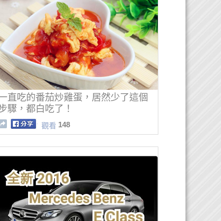
一直吃的番茄炒雞蛋，居然少了這個
步驟，都白吃了！
148
觀看