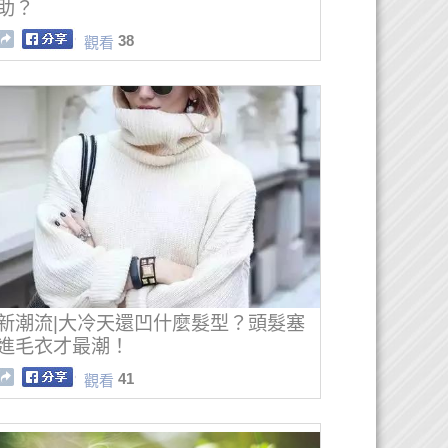
助？
38
觀看
新潮流|大冷天還凹什麼髮型？頭髮塞
進毛衣才最潮！
41
觀看