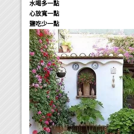
水喝多一點
心放寬一點
鹽吃少一點