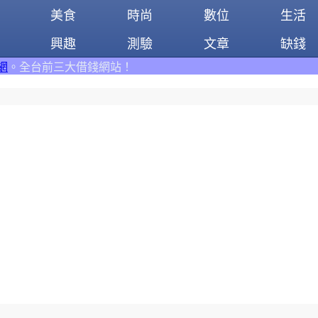
美食
時尚
數位
生活
興趣
測驗
文章
缺錢
網站！