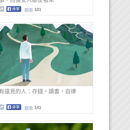
事，而傻女人卻反著來
101
觀看
有遠見的人：存錢，讀書，自律
141
觀看