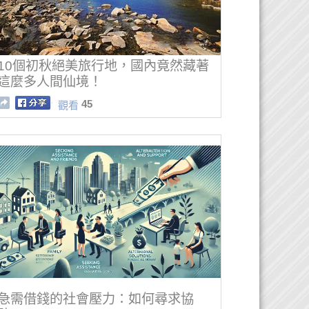
10個初秋絕美旅行地，國內竟然藏著
這麼多人間仙境！
45
觀看
急需借錢的社會壓力：如何尋求協