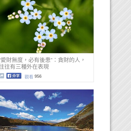
“愛財無度，必有後患”：貪財的人，
往往有三種外在表現
956
觀看