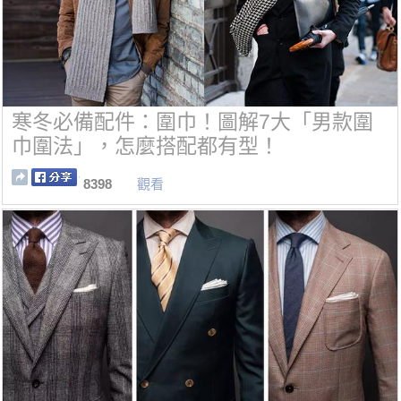
寒冬必備配件：圍巾！圖解7大「男款圍
巾圍法」，怎麼搭配都有型！
8398
觀看