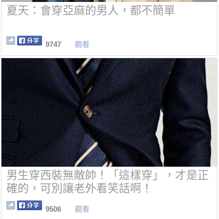
夏天：會穿亞麻的男人，都不簡單
9747
觀看
男生穿西裝無敵帥！「這樣穿」，才是正
確的，可別讓老外看笑話啊！
9506
觀看