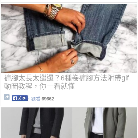
褲腳太長太邋遢？6種卷褲腳方法附帶gif
動圖教程，你一看就懂
觀看
69662