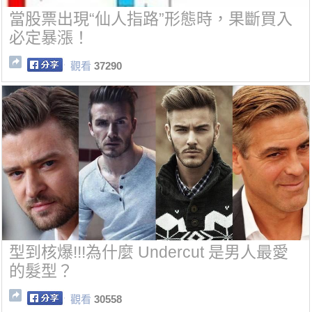
當股票出現“仙人指路”形態時，果斷買入
必定暴漲！
觀看
37290
型到核爆!!!為什麼 Undercut 是男人最愛
的髮型？
觀看
30558