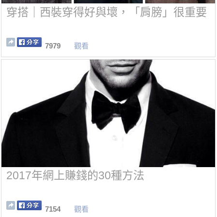
穿搭｜西裝穿得好與壞，「肩膀」很重要
7979
觀看
2017年網上賺錢的30種方法
7154
觀看