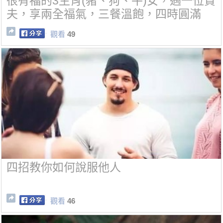
很有福的3生肖(豬、狗、牛)女，遇一位賢
夫，享兩全福氣，三餐溫飽，四時圓滿
觀看
49
四招教你如何說服他人
觀看
46