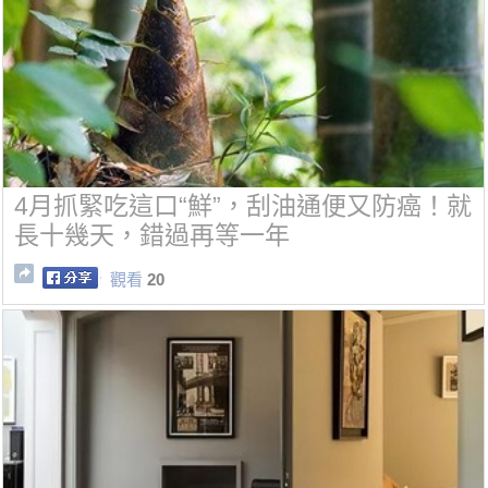
4月抓緊吃這口“鮮”，刮油通便又防癌！就
長十幾天，錯過再等一年
觀看
20