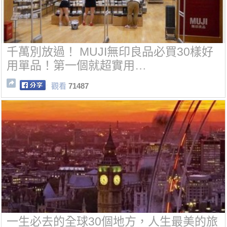
千萬別放過！ MUJI無印良品必買30樣好
用單品！第一個就超實用…
觀看
71487
一生必去的全球30個地方，人生最美的旅