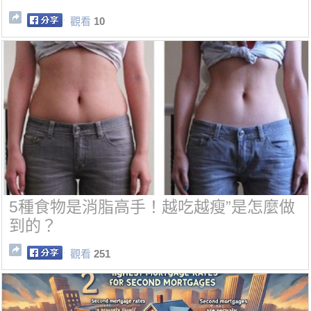
觀看
10
5種食物是消脂高手！越吃越瘦”是怎麼做
到的？
觀看
251