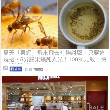
夏天「果蠅」飛來飛去有夠討厭！只要這
幾招，5分鐘果蠅死光光！100％見效，快
來消滅牠們吧~
觀看
78892