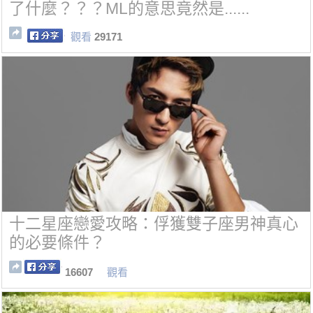
了什麼？？？ML的意思竟然是......
觀看
29171
十二星座戀愛攻略：俘獲雙子座男神真心
的必要條件？
16607
觀看