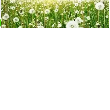
蒲公英是個寶，十種功效、五種禁忌要記
牢
14608
觀看