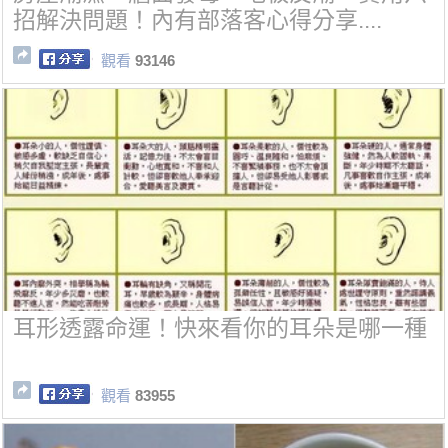
招解決問題！內有部落客心得分享....
觀看
93146
耳形透露命運！快來看你的耳朵是哪一種
觀看
83955