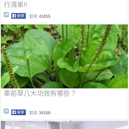
行清單!!
觀看
41815
車前草八大功效有哪些？
觀看
34100