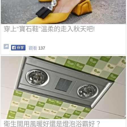
穿上“寶石鞋”溫柔的走入秋天吧!
觀看
137
衛生間用風暖好還是燈泡浴霸好？