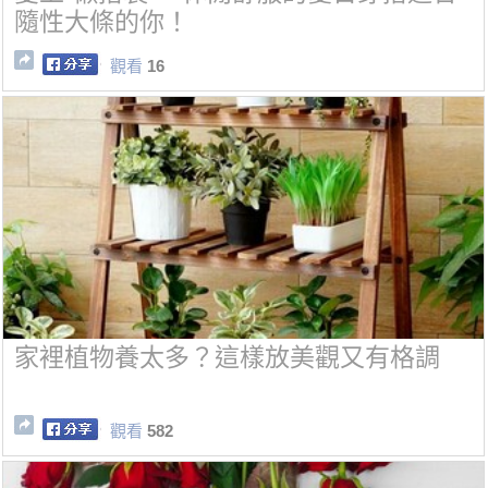
隨性大條的你！
觀看
16
家裡植物養太多？這樣放美觀又有格調
觀看
582