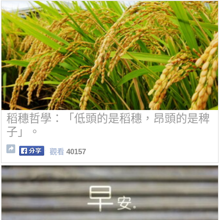
稻穗哲學：「低頭的是稻穗，昂頭的是稗
子」。
觀看
40157