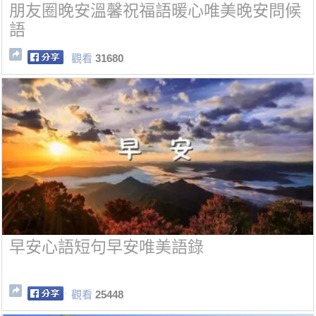
朋友圈晚安溫馨祝福語暖心唯美晚安問候
語
觀看
31680
早安心語短句早安唯美語錄
觀看
25448