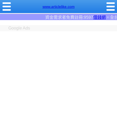
www.articlelike.com
需求者免費註冊:9597
借錢網
。全台前三大借錢網站！
Google Ads