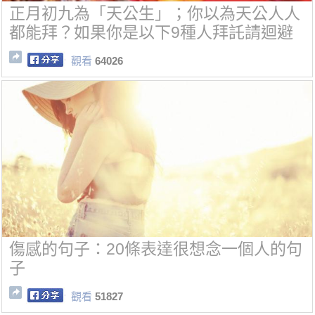
正月初九為「天公生」；你以為天公人人
都能拜？如果你是以下9種人拜託請迴避
觀看
64026
傷感的句子：20條表達很想念一個人的句
子
觀看
51827