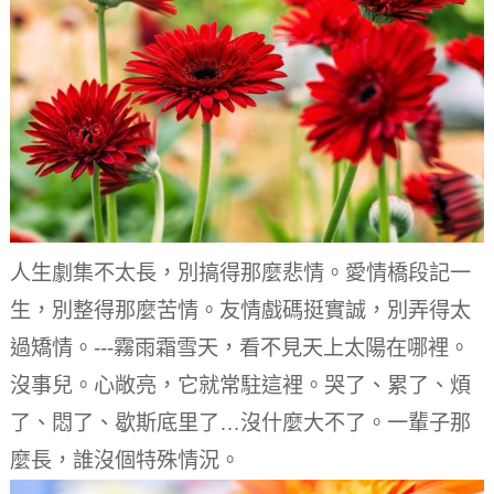
人生劇集不太長，別搞得那麼悲情。
愛情橋段記一
生，別整得那麼苦情。
友情戲碼挺實誠，別弄得太
過矯情。
---霧雨霜雪天，看不見天上太陽在哪裡。
沒事兒。
心敞亮，它就常駐這裡。
哭了、累了、煩
了、悶了、歇斯底里了…沒什麼大不了。
一輩子那
麼長，誰沒個特殊情況。