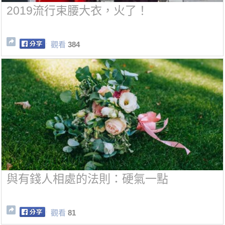
2019流行束腰大衣，火了！
觀看
384
與有錢人相處的法則：硬氣一點
觀看
81