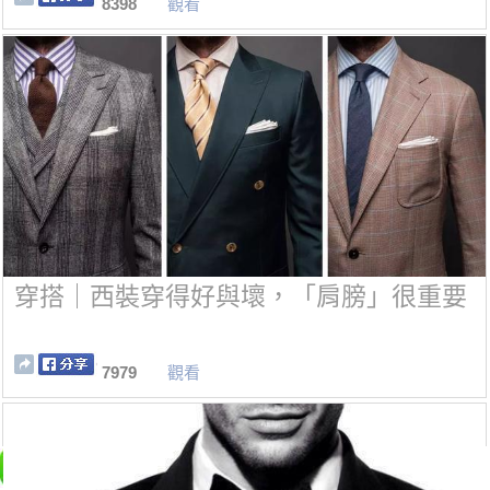
8398
觀看
穿搭｜西裝穿得好與壞，「肩膀」很重要
7979
觀看