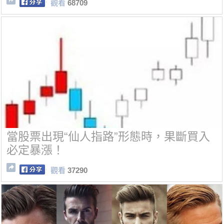
觀看
68709
當股票出現“仙人指路”形態時，果斷買入
必定暴漲！
觀看
37290