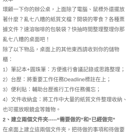
環顧一下你的辦公桌，上面除了電腦、鼠標外還擺放
著什麼？亂七八糟的紙質文檔？開袋的零食？各種票
據文件？速溶咖啡的包裝袋？快抽時間整理整理你那
亂七八糟的桌面吧！
除了以下物品，桌面上的其他東西請收到你的儲物
櫃：
1）筆記本+圓珠筆：方便進行會議記錄或思路整理；
2）台歷：將重要工作任務Deadline標註在上；
3）便利貼：輔助台歷進行工作任務備忘；
4）文件收納盒：將工作中大量的紙質文件整理收納、
也可擺放眼鏡盒等雜物。
2、建立兩個文件夾-----“需要做的”和“已經做完”
在桌面上建立這兩個文件夾，把待做的事項和待做要