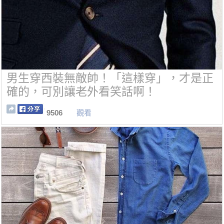
男生穿西裝無敵帥！「這樣穿」，才是正
確的，可別讓老外看笑話啊！
9506
觀看