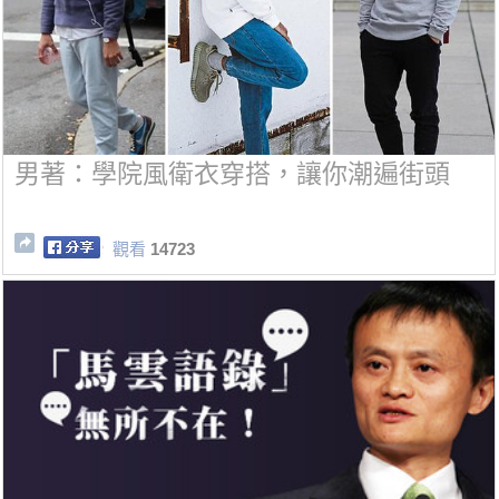
男著：學院風衛衣穿搭，讓你潮遍街頭
觀看
14723