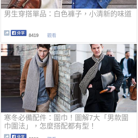
男生穿搭單品：白色褲子，小清新的味道
8419
觀看
寒冬必備配件：圍巾！圖解7大「男款圍
巾圍法」，怎麼搭配都有型！