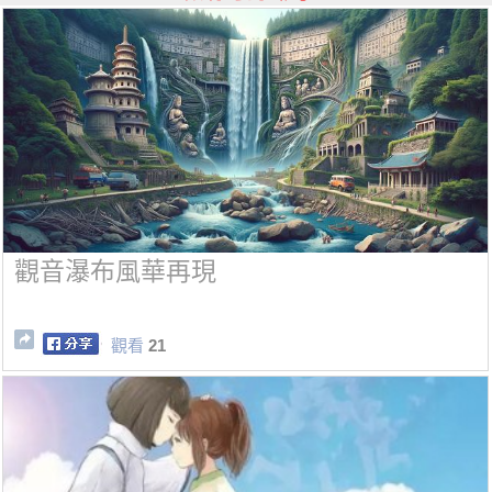
觀音瀑布風華再現
觀看
21