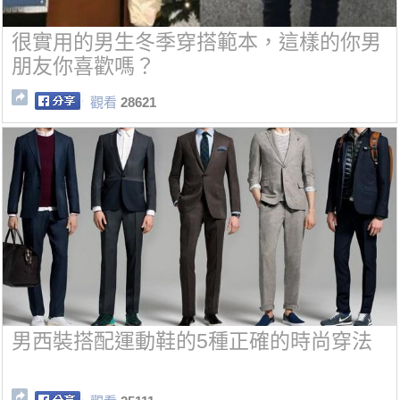
很實用的男生冬季穿搭範本，這樣的你男
朋友你喜歡嗎？
觀看
28621
男西裝搭配運動鞋的5種正確的時尚穿法