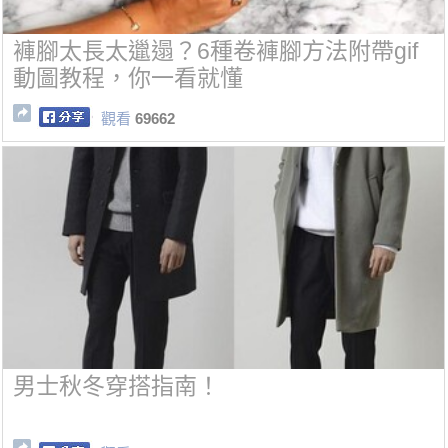
褲腳太長太邋遢？6種卷褲腳方法附帶gif
動圖教程，你一看就懂
觀看
69662
男士秋冬穿搭指南！