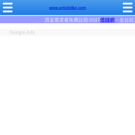
www.articlelike.com
資金需求者免費註冊:9597
借錢網
。全台前三大借錢網站！
Google Ads