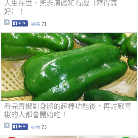
人生在世，無非演戲和看戲（寫得真
好）！
觀看
71
看完青椒對身體的超棒功能後，再討厭青
椒的人都會開始吃！
觀看
73