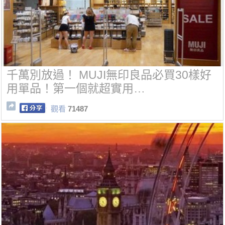
千萬別放過！ MUJI無印良品必買30樣好
用單品！第一個就超實用…
觀看
71487