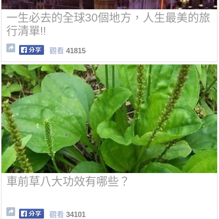
一生必去的全球30個地方，人生最美的旅
行清單!!
觀看
41815
車前草八大功效有哪些？
觀看
34101