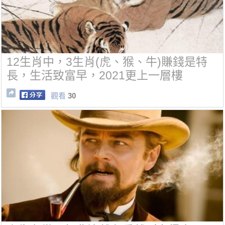
12生肖中，3生肖(虎、猴、牛)賺錢是特
長，生活致富早，2021更上一層樓
觀看
30