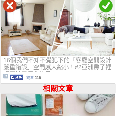
16個我們不知不覺犯下的「客廳空間設計
嚴重錯誤」空間感大縮小！#2亞洲房子裡
都不該用深色沙發！
觀看
115
相關文章