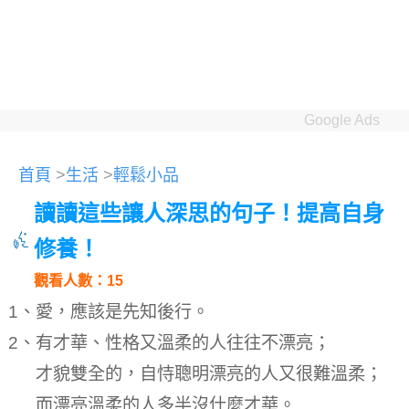
Google Ads
首頁
>
生活
>
輕鬆小品
讀讀這些讓人深思的句子！提高自身
修養！
觀看人數：15
1、愛，應該是先知後行。
2、有才華、性格又溫柔的人往往不漂亮；
才貌雙全的，自恃聰明漂亮的人又很難溫柔；
而漂亮溫柔的人多半沒​​什麼才華。