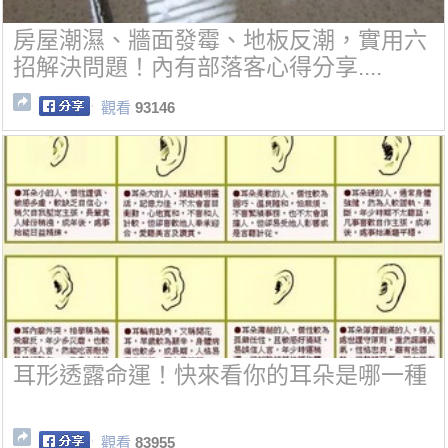
房屋潮濕、牆面發霉、地板反潮，實用六
招解決問題！內有部落客心得分享....
觀看
93146
耳形透露命運！快來看你的耳朵是哪一種
觀看
83955