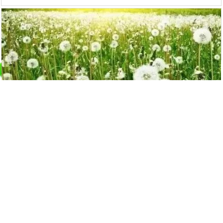
蒲公英是個寶，十種功效、五種禁忌要記
牢
14608
觀看