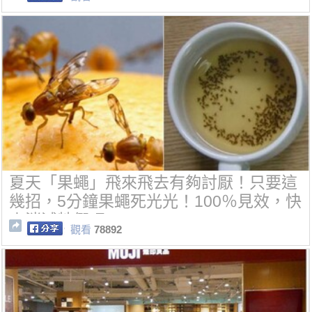
夏天「果蠅」飛來飛去有夠討厭！只要這
幾招，5分鐘果蠅死光光！100％見效，快
來消滅牠們吧~
觀看
78892