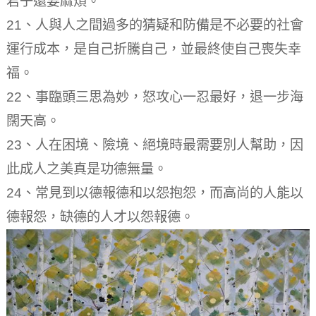
君子還要麻煩。
21、人與人之間過多的猜疑和防備是不必要的社會
運行成本，是自己折騰自己，並最終使自己喪失幸
福。
22、事臨頭三思為妙，怒攻心一忍最好，退一步海
闊天高。
23、人在困境、險境、絕境時最需要別人幫助，因
此成人之美真是功德無量。
24、常見到以德報德和以怨抱怨，而高尚的人能以
德報怨，缺德的人才以怨報德。