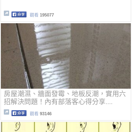
觀看
195077
房屋潮濕、牆面發霉、地板反潮，實用六
招解決問題！內有部落客心得分享....
觀看
93146