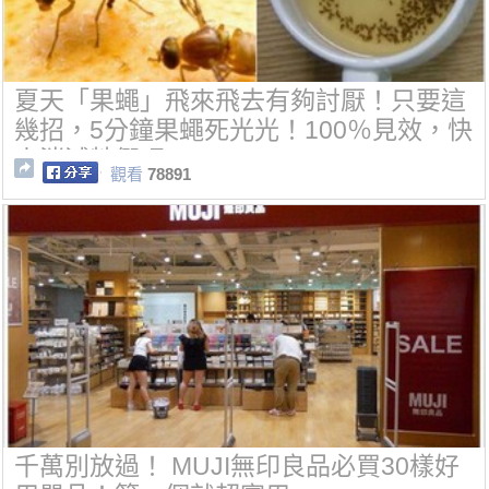
夏天「果蠅」飛來飛去有夠討厭！只要這
幾招，5分鐘果蠅死光光！100％見效，快
來消滅牠們吧~
觀看
78891
千萬別放過！ MUJI無印良品必買30樣好