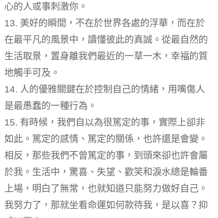
心的人或事刺激你。
13. 美好的瞬間，不在於世界各處的浮華，而在於
在最平凡的風景中，讀懂彼此的真誠。
從最自然的
生活取景，置身離我們最近的一草一木，幸福的質
地觸手可及。
14. 人的優雅關鍵在於控制自己的情緒，用嘴傷人
是最愚蠢的一種行為。
15. 有時候，我們自以為很篤定的事，實際上卻非
如此。
篤定的感情、篤定的關係，也許還是會變。
相反，那些我們不曾篤定的事，到頭來卻也許會屬
於我。
生活中，驚喜、失望、歡笑和淚水總是輪番
上場，明白了無常，也就知道只能努力做好自己。
我努力了，那就坐看命運如何款待我，是以喜？
抑