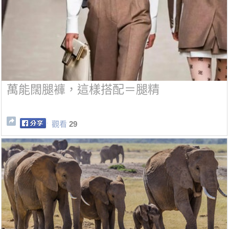
萬能闊腿褲，這樣搭配＝腿精
觀看
29