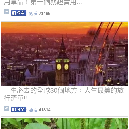
用單品！第一個就超實用…
觀看
71485
一生必去的全球30個地方，人生最美的旅
行清單!!
觀看
41814