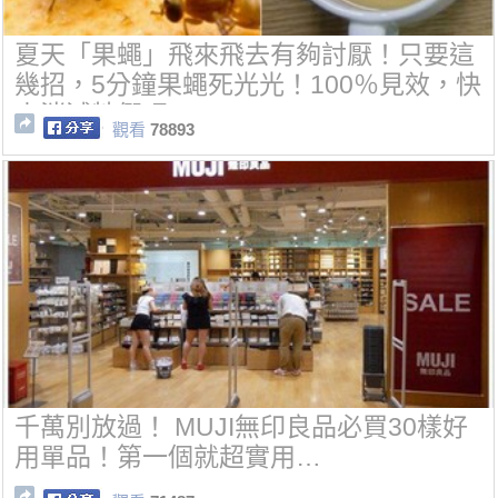
夏天「果蠅」飛來飛去有夠討厭！只要這
幾招，5分鐘果蠅死光光！100％見效，快
來消滅牠們吧~
觀看
78893
千萬別放過！ MUJI無印良品必買30樣好
用單品！第一個就超實用…