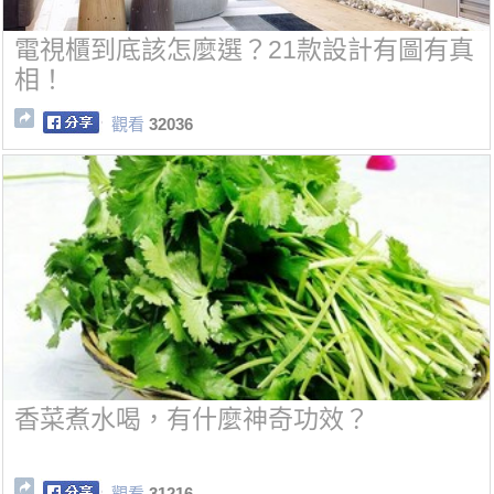
電視櫃到底該怎麼選？21款設計有圖有真
相！
觀看
32036
香菜煮水喝，有什麼神奇功效？
觀看
31216