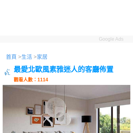
Google Ads
首頁
>
生活
>
家居
最愛北歐風素雅迷人的客廳佈置
觀看人數：1114