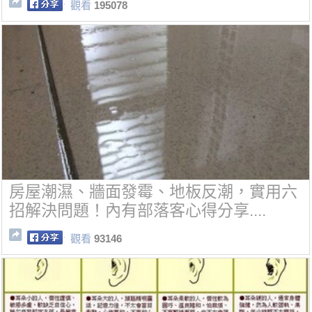
觀看
195078
房屋潮濕、牆面發霉、地板反潮，實用六
招解決問題！內有部落客心得分享....
觀看
93146