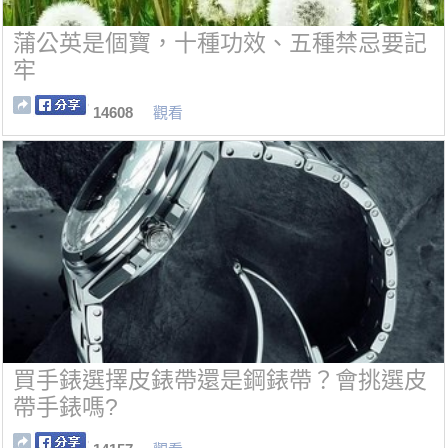
蒲公英是個寶，十種功效、五種禁忌要記
牢
14608
觀看
買手錶選擇皮錶帶還是鋼錶帶？會挑選皮
帶手錶嗎?