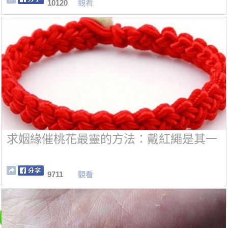
10120
觀看
求姻緣催桃花最靈的方法：戴紅繩是其一
9711
觀看