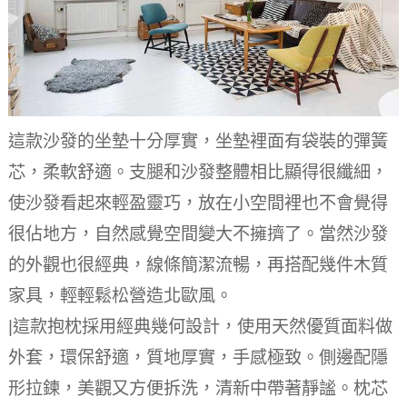
這款沙發的坐墊十分厚實，坐墊裡面有袋裝的彈簧
芯，柔軟舒適。
支腿和沙發整體相比顯得很纖細，
使沙發看起來輕盈靈巧，放在小空間裡也不會覺得
很佔地方，自然感覺空間變大不擁擠了。
當然沙發
的外觀也很經典，線條簡潔流暢，再搭配幾件木質
家具，輕輕鬆松營造北歐風。
|這款抱枕採用經典幾何設計，使用天然優質面料做
外套，環保舒適，質地厚實，手感極致。
側邊配隱
形拉鍊，美觀又方便拆洗，清新中帶著靜謐。
枕芯