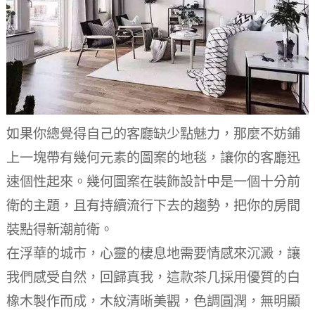
如果你總覺得自己的客廳缺少點魅力，那麼不妨鋪
上一塊帶有幾何元素的圖案的地毯，讓你的客廳迅
速個性起來。
幾何圖案在裝飾設計中是一個十分前
衛的主題，且有持續流行下去的趨勢，把你的房間
裝點得新潮前衛。
在浮華的城市，心靈的棲息地需要情感來沉澱，讓
我們感受自然，回歸真我，這款茶几採用優質的白
橡木製作而成，木紋清晰美觀，色調圓潤，無明顯