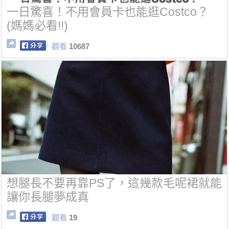
一日驚喜！不用會員卡也能逛Costco？
(媽媽必看!!)
觀看
10687
想腿長不要再靠PS了，這幾款毛呢裙就能
讓你長腿夢成真
觀看
19