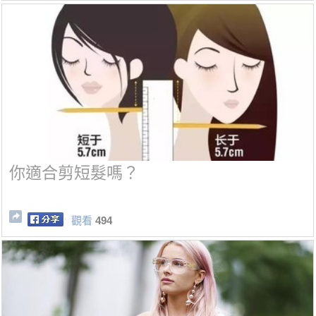
你適合剪短髮嗎？
觀看
494