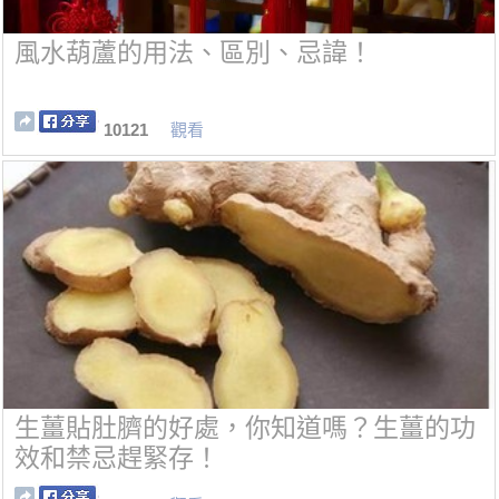
風水葫蘆的用法、區別、忌諱！
10121
觀看
生薑貼肚臍的好處，你知道嗎？生薑的功
效和禁忌趕緊存！