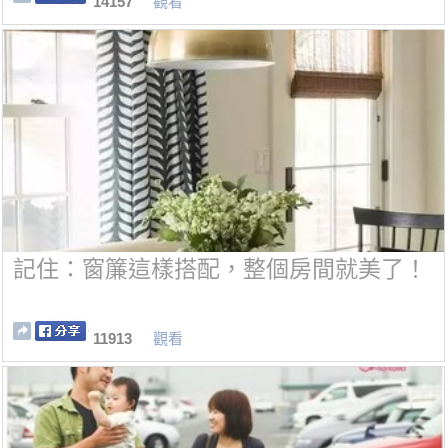
14157
觀看
記住：窗簾這樣搭配，整個房間就美了！
11913
觀看