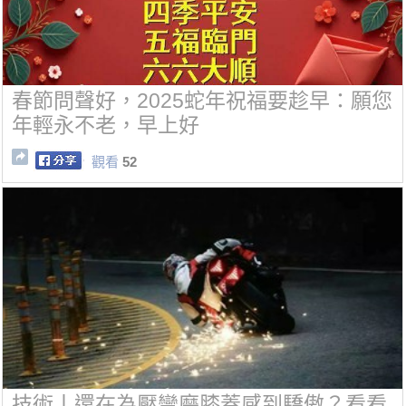
春節問聲好，2025蛇年祝福要趁早：願您
年輕永不老，早上好
觀看
52
技術丨還在為壓彎磨膝蓋感到驕傲？看看