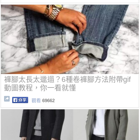
褲腳太長太邋遢？6種卷褲腳方法附帶gif
動圖教程，你一看就懂
觀看
69662