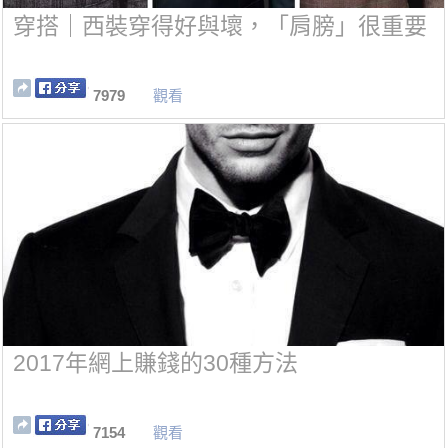
穿搭｜西裝穿得好與壞，「肩膀」很重要
7979
觀看
2017年網上賺錢的30種方法
7154
觀看