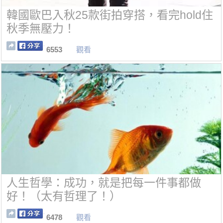
韓國歐巴入秋25款街拍穿搭，看完hold住
秋季無壓力！
6553
觀看
人生哲學：成功，就是把每一件事都做
好！（太有哲理了！）
6478
觀看