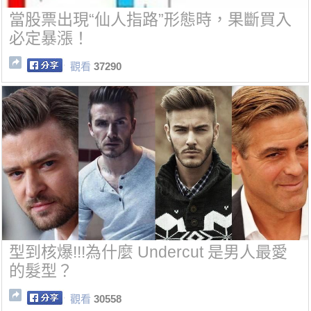
當股票出現“仙人指路”形態時，果斷買入
必定暴漲！
觀看
37290
型到核爆!!!為什麼 Undercut 是男人最愛
的髮型？
觀看
30558