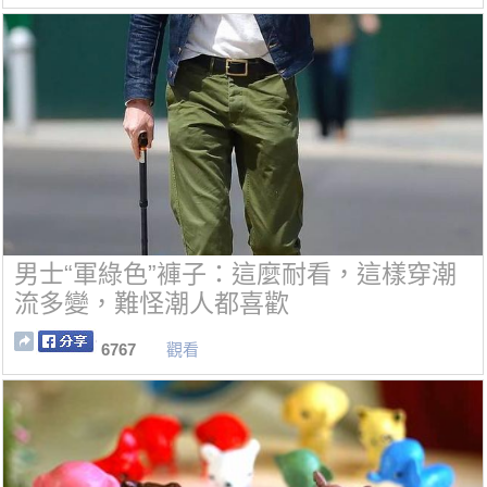
男士“軍綠色”褲子：這麼耐看，這樣穿潮
流多變，難怪潮人都喜歡
6767
觀看