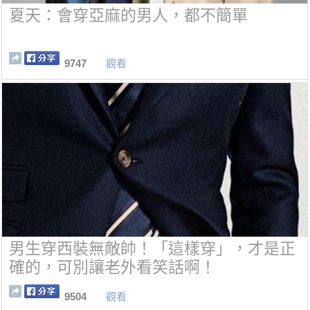
夏天：會穿亞麻的男人，都不簡單
9747
觀看
男生穿西裝無敵帥！「這樣穿」，才是正
確的，可別讓老外看笑話啊！
9504
觀看