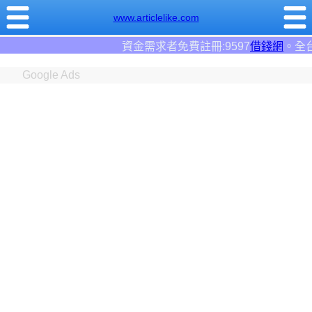
www.articlelike.com
資金需求者免費註冊:9597
借錢網
。全台前三大借錢網站！
Google Ads