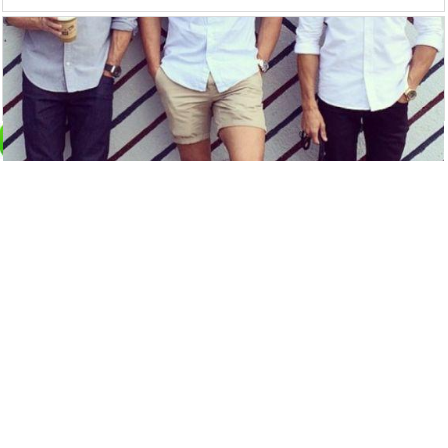
白襯衫vs牛仔襯衫，無論內搭還是外穿，
分分鐘迷死人！
6361
觀看