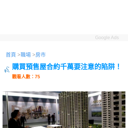
Google Ads
首頁
>
職場
>
房市
購買預售屋合約千萬要注意的陷阱！
觀看人數：75