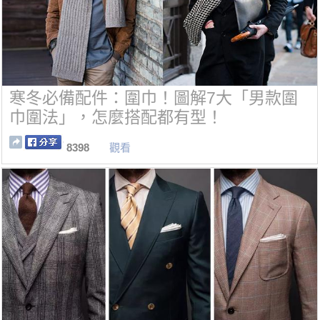
寒冬必備配件：圍巾！圖解7大「男款圍
巾圍法」，怎麼搭配都有型！
8398
觀看