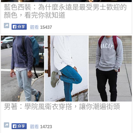
藍色西裝：為什麼永遠是最受男士歡迎的
顏色，看完你就知道
觀看
15437
男著：學院風衛衣穿搭，讓你潮遍街頭
觀看
14723