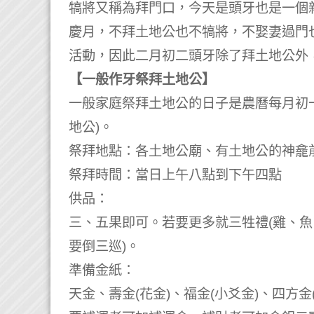
犒將又稱為拜門口，今天是頭牙也是一個
慶月，不拜土地公也不犒將，不娶妻過門
活動，因此二月初二頭牙除了拜土地公外
【一般作牙祭拜土地公】
一般家庭祭拜土地公的日子是農曆每月初
地公)。
祭拜地點：各土地公廟、有土地公的神龕
祭拜時間：當日上午八點到下午四點
供品：
三、五果即可。若要更多就三牲禮(雞、魚
要倒三巡)。
準備金紙：
天金、壽金(花金)、福金(小爻金)、四方金