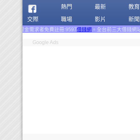
熱門
最新
教育
交際
職場
影片
新聞
者免費註冊:9597
借錢網
。全台前三大借錢網站！
Google Ads