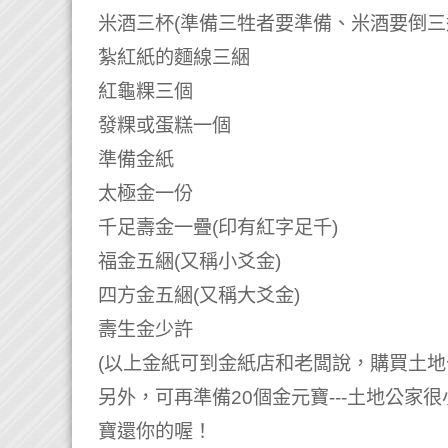
米酒三杯(準備三牲者要準備、米酒要倒三
紮紅紙的麵線三綑
紅龜粿三個
發粿或蛋糕一個
準備金紙
太極金一份
千足壽金一疊(印有紅字足千)
福金五綑(又稱小爻金)
四方金五綑(又稱大爻金)
壽生金少許
(以上金紙可到金紙店和老闆說，購買土地
另外，可再準備20個金元寶---土地公
寶還你的喔！