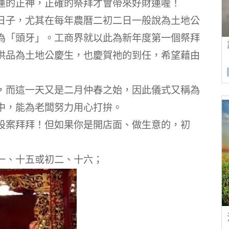
運的正神，正確的祭拜才會帶來好財運喔！
日子，尤其在每年農曆二初二日一般說為土地公
為「頭牙」。工商界就以此為新年度第一個祭拜
供品為土地公慶生，也慶賀祂的到任，希望藉由
，而這一天又是二月仲春之始，因此儀式又稱為
中，能為老闆努力用心打拚。
設案拜拜！但如果你是開店面、做生意的，初
一、十五或初二、十六；