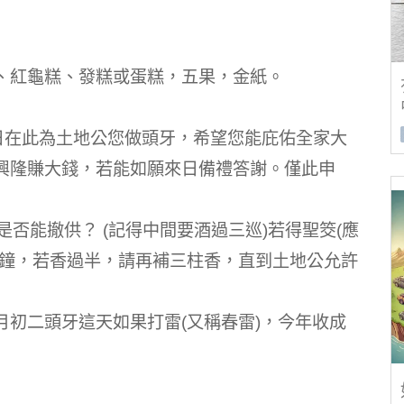
、紅龜糕、發糕或蛋糕，五果，金紙。
二日在此為土地公您做頭牙，希望您能庇佑全家大
意興隆賺大錢，若能如願來日備禮答謝。僅此申
否能撤供？ (記得中間要酒過三巡)若得聖筊(應
分鐘，若香過半，請再補三柱香，直到土地公允許
初二頭牙這天如果打雷(又稱春雷)，今年收成