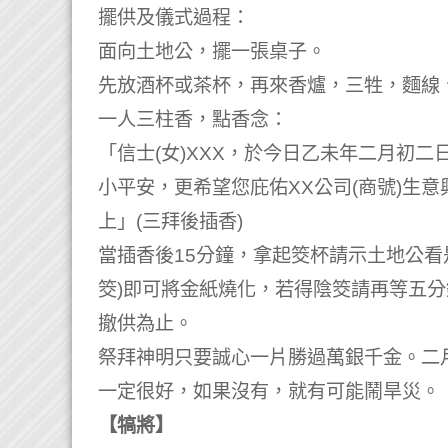
擺供及儀式過程：
面向土地公，擺一張桌子。
先放酒杯或茶杯，再來香爐，三牲，麵線
一人三柱香，點香念：
「信士(女)XXX，於今日乙未年二月初
小平安，更希望您庇佑XX公司(商號)生
上」(三拜後插香)
當插香後15分鐘，拿起筊杯請示土地公看是
筊)即可將金紙燒化，若得陰筊請再等五
撤供為止。
祭拜神明只要誠心一片勝過萬銀千金。二月
一定很好，如果沒有，就有可能鬧旱災。
【犒將】