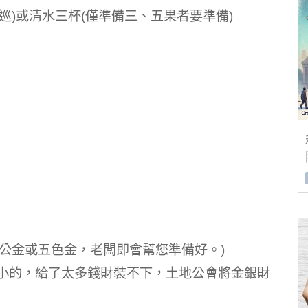
巡)或清水三杯(僅準備三、五果者要準備)
公金或五色金，老闆即會幫您準備好。)
家很小的，給了太多錢財裝不下，土地公會將金銀財