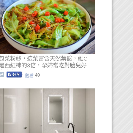
包菜粉絲，這菜富含天然葉酸，維C
是西紅柿的3倍，孕婦常吃對胎兒好
處多多
49
觀看