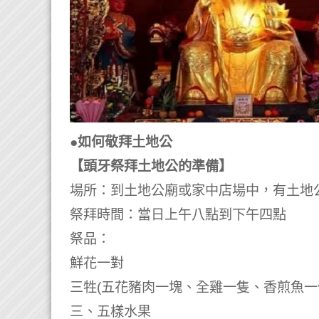
●如何敬拜土地公
【頭牙祭拜土地公的準備】
場所：到土地公廟或家中店場中，有土地
祭拜時間：當日上午八點到下午四點
祭品：
鮮花一對
三牲(五花豬肉一塊、全雞一隻、香煎魚一
三、五樣水果