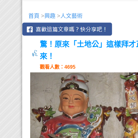
首頁
>
興趣
>
人文藝術
驚！原來「土地公」這樣拜才
來！
觀看人數：4695