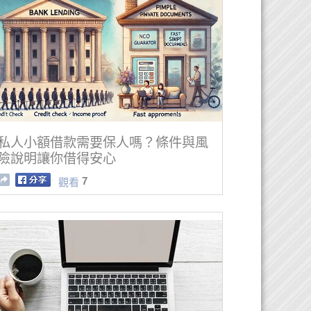
私人小額借款需要保人嗎？條件與風
險說明讓你借得安心
7
觀看