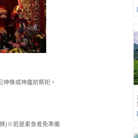
公神像或神龕前祭祀。
條)※若是素食者免準備