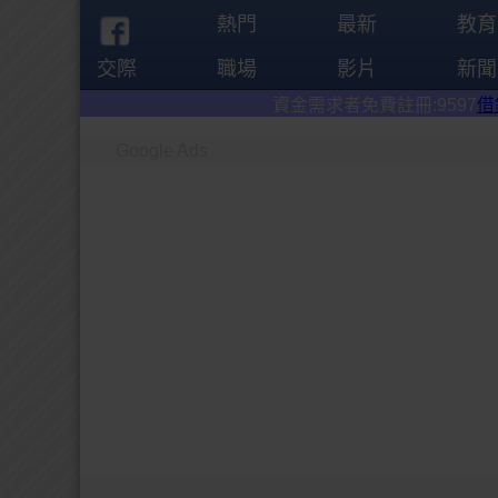
熱門
最新
教育
交際
職場
影片
新聞
資金需求者免費註冊:9597
借錢網
。全台前三
Google Ads