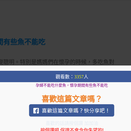
間有些魚不能吃
變聰明。特別是媽媽們在懷孕的時候，多吃魚對
不是所有的魚都是能吃的，下面就為大家介紹一
觀看數：
3357
人
孕婦不能吃什麼魚，懷孕期間有些魚不能吃
時的嬰兒也會較一般嬰兒更健康、更精神。
喜歡這篇文章嗎？
鋅等微量元素，這些是胎兒發育的必要物質，尤
喜歡的話請按個讚 加加油
按個讚吧,保證不會令你失望的!