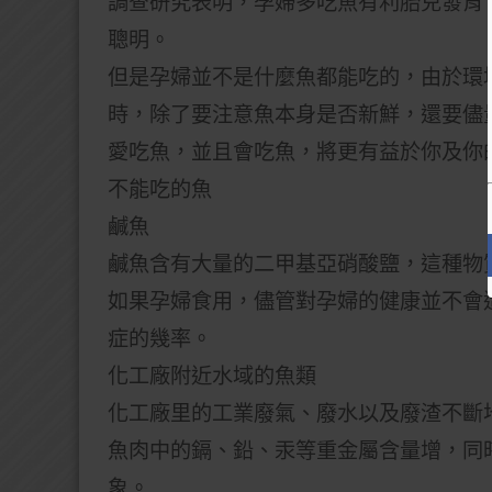
調查研究表明，孕婦多吃魚有利胎兒發育
聰明。
但是孕婦並不是什麼魚都能吃的，由於環
時，除了要注意魚本身是否新鮮，還要儘
愛吃魚，並且會吃魚，將更有益於你及你
不能吃的魚
鹹魚
鹹魚含有大量的二甲基亞硝酸鹽，這種物
如果孕婦食用，儘管對孕婦的健康並不會
症的幾率。
化工廠附近水域的魚類
化工廠里的工業廢氣、廢水以及廢渣不斷
魚肉中的鎘、鉛、汞等重金屬含量增，同
象。