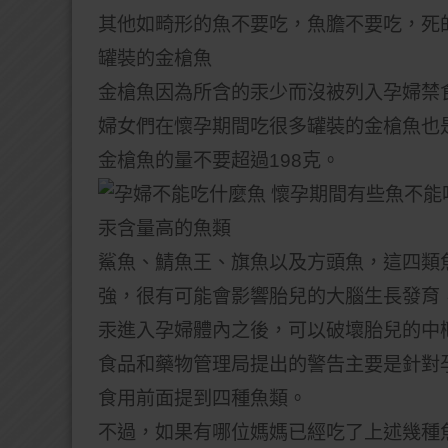
其他如畸形的魚不要吃，魚膽不要吃，死
罐裝的金槍魚
金槍魚因為所含的汞少而沒被列入孕婦禁
婦女們在懷孕期間吃很多罐裝的金槍魚也
金槍魚的量不要超過198克。
汞含量高的魚類
鯊魚、鯖魚王、旗魚以及方頭魚，這四類
強，很有可能會影響胎兒的大腦生長發育
汞進入孕婦體內之後，可以破壞胎兒的中
食品和藥物管理局提出的警告主要是針對
食用前面提到四種魚類。
不過，如果有哪位媽媽已經吃了上述幾種