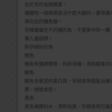
在於汞的長期積累。
偶爾吃一頓兩頓是沒什麼大礙的。要保護
再吃這四種魚類。
孕婦儘量吃不同種的魚，不要集中吃一種，
攝入量超標。
對孕婦好的魚
鯉魚
鯉魚有健脾開胃、利尿消腫、清熱解毒的
鯽魚
鯽魚含豐富的蛋白質，孕婦食用還能治療
應，增進食慾。
黑魚
黑魚補脾利水、清熱祛風，孕婦食用可催