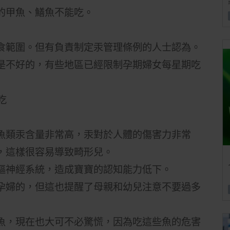
的甲魚、鱔魚不能吃。
食範圍。但有負責制定汞管理條例的人士認為。
是不好的，有些地區已經限制孕期婦女每星期吃
魚類汞含量非常高，汞對於人體的傷害力非常
，這樣很容易導致畸形兒。
樞神經系統，造成寶寶的認知能力低下。
孕婦的，但這也提醒了母親和幼兒注意不要過多
魚，現在也大可不必驚慌，因為吃這些魚的危害