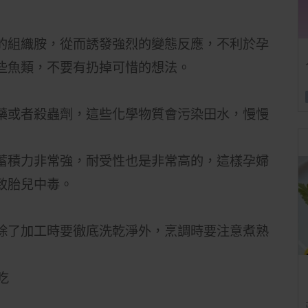
的組織胺，從而誘發強烈的變態反應，不利於孕
些魚類，不要有扔掉可惜的想法。
藥或者殺蟲劑，這些化學物質會污染田水，慢慢
蓄積力非常強，耐受性也是非常高的，這樣孕婦
致胎兒中毒。
除了加工時要徹底洗乾淨外，烹調時要注意煮熟