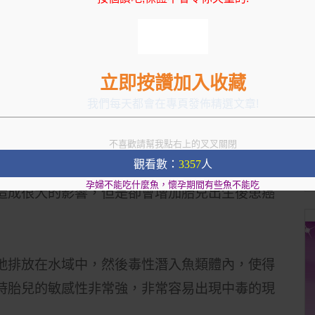
，特別是腦部神經系統，這樣生出來的寶寶特別
境污染，可能出現有毒物質在魚體內蓄積，買魚
量避免買那些有毒的魚。
立即按讚加入收藏
的寶寶的健康。
我們每天都會在專頁發佈精選文章!
不喜歡請幫我點右上的叉叉關閉
觀看數：
3357
人
質的致癌性非常強。
孕婦不能吃什麼魚，懷孕期間有些魚不能吃
造成很大的影響，但是卻會增加胎兒出生後患癌
地排放在水域中，然後毒性潛入魚類體內，使得
時胎兒的敏感性非常強，非常容易出現中毒的現