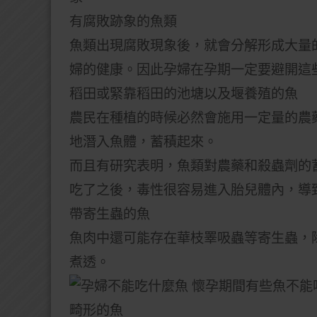
有腐敗跡象的魚類
魚類出現腐敗現象後，就會分解形成大量
婦的健康。因此孕婦在孕期一定要避開這
稻田或緊靠稻田的池塘以及堰養殖的魚
農民在種植的時候必然會施用一定量的農
地潛入魚體，蓄積起來。
而且有研究表明，魚類對農藥和殺蟲劑的
吃了之後，毒性很容易進入胎兒體內，導
帶寄生蟲的魚
魚肉中還可能存在華枝睪吸蟲等寄生蟲，
煮透。
畸形的魚