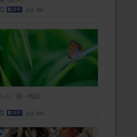
藏~(影片)
101
觀看
人心，是一塊田
225
觀看