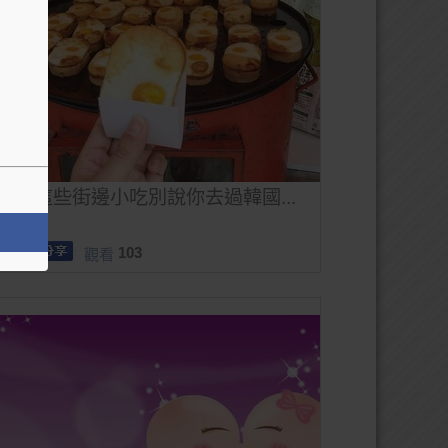
沒吃這些街邊小吃別說你去過韓國...
103
觀看