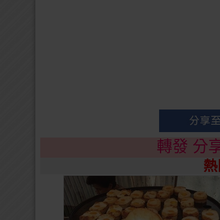
轉發 分
熱