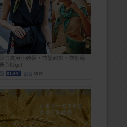
絲巾實用小妙招，快學起來，做個最
美心機girl
3815
觀看