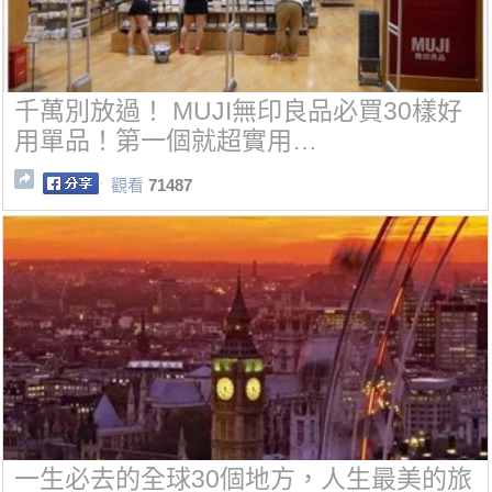
千萬別放過！ MUJI無印良品必買30樣好
用單品！第一個就超實用…
觀看
71487
一生必去的全球30個地方，人生最美的旅