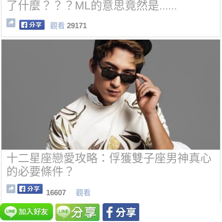
了什麼？？？ML的意思竟然是......
觀看
29171
十二星座戀愛攻略：俘獲雙子座男神真心
的必要條件？
16607
觀看