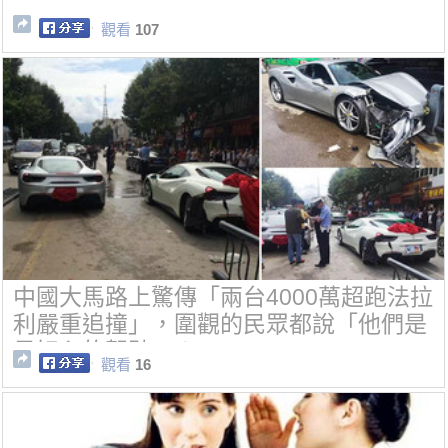
觀看
107
中國大馬路上驚傳「兩台4000萬超跑法拉
利嚴重追撞」，圍觀的民眾都說「他們是
最好心的駕駛」！
觀看
16