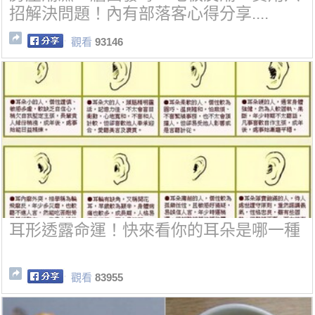
招解決問題！內有部落客心得分享....
觀看
93146
耳形透露命運！快來看你的耳朵是哪一種
觀看
83955