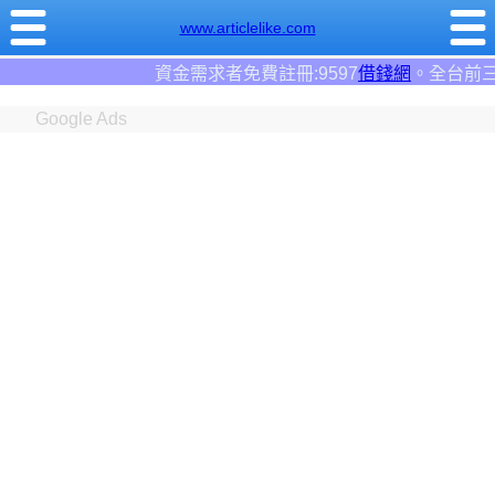
www.articlelike.com
冊:9597
借錢網
。全台前三大借錢網站！
Google Ads