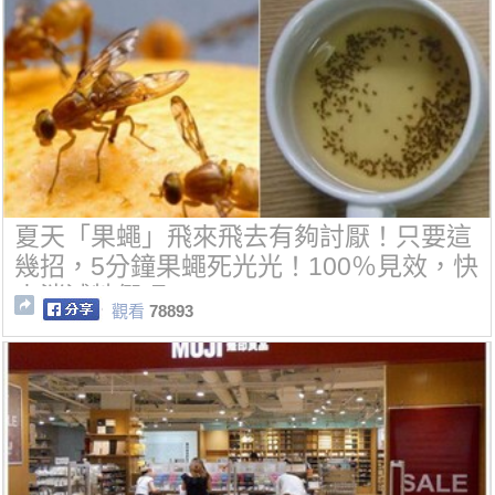
夏天「果蠅」飛來飛去有夠討厭！只要這
幾招，5分鐘果蠅死光光！100％見效，快
來消滅牠們吧~
觀看
78893